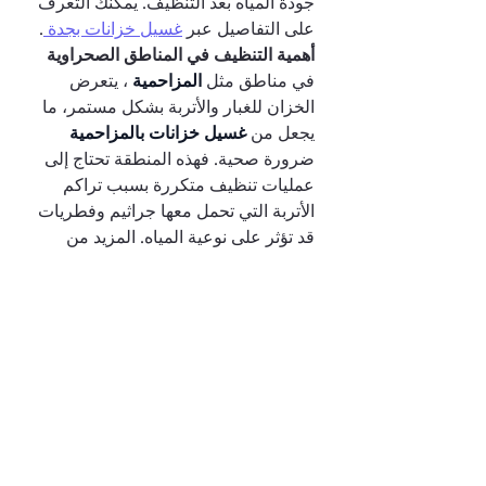
جودة المياه بعد التنظيف. يمكنك التعرف 
على التفاصيل عبر 
غسيل خزانات بجدة 
.
أهمية التنظيف في المناطق الصحراوية
في مناطق مثل 
المزاحمية 
، يتعرض 
الخزان للغبار والأتربة بشكل مستمر، ما 
يجعل من 
غسيل خزانات بالمزاحمية 
ضرورة صحية. فهذه المنطقة تحتاج إلى 
عمليات تنظيف متكررة بسبب تراكم 
الأتربة التي تحمل معها جراثيم وفطريات 
قد تؤثر على نوعية المياه. المزيد من 
المعلومات متوفرة على 
غسيل خزانات 
بالمزاحمية 
.
خدمات متكاملة في المنطقة الشرقية
أما في 
الدمام 
، فإن شركة متخصصة 
مثل 
غسيل خزانات بالدمام 
توفر خدمات 
شاملة تشمل التنظيف العميق والتعقيم 
والتقييم الدوري لجودة المياه، مما يساعد 
في الحد من انتشار الأمراض وضمان 
استمرارية توفر مياه آمنة. يمكنك زيارة 