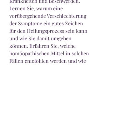
Krankheiten und Beschwerden. 
Lernen Sie, warum eine 
vorübergehende Verschlechterung 
der Symptome ein gutes Zeichen 
für den Heilungsprozess sein kann 
und wie Sie damit umgehen 
können. Erfahren Sie, welche 
homöopathischen Mittel in solchen 
Fällen empfohlen werden und wie 
Sie die optimale Wirksamkeit der 
Behandlung erreichen können.
Homöopathie Wirkung 
Erstverschlimmerung: Eine 
tiefergehende Betrachtung
Was ist Homöopathie?
Homöopathie ist eine alternative 
Heilmethode, die auf den Prinzipien 
von Ähnlichkeitsregel und 