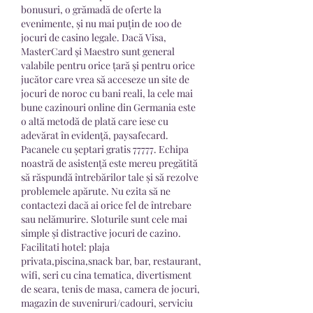
bonusuri, o grămadă de oferte la 
evenimente, și nu mai puțin de 100 de 
jocuri de casino legale. Dacă Visa, 
MasterCard şi Maestro sunt general 
valabile pentru orice țară şi pentru orice 
jucător care vrea să acceseze un site de 
jocuri de noroc cu bani reali, la cele mai 
bune cazinouri online din Germania este 
o altă metodă de plată care iese cu 
adevărat în evidenţă, paysafecard. 
Pacanele cu șeptari gratis 7️7️7️7️7️. Echipa 
noastră de asistență este mereu pregătită 
să răspundă întrebărilor tale și să rezolve 
problemele apărute. Nu ezita să ne 
contactezi dacă ai orice fel de întrebare 
sau nelămurire. Sloturile sunt cele mai 
simple și distractive jocuri de cazino. 
Facilitati hotel: plaja 
privata,piscina,snack bar, bar, restaurant, 
wifi, seri cu cina tematica, divertisment 
de seara, tenis de masa, camera de jocuri, 
magazin de suveniruri/cadouri, serviciu 