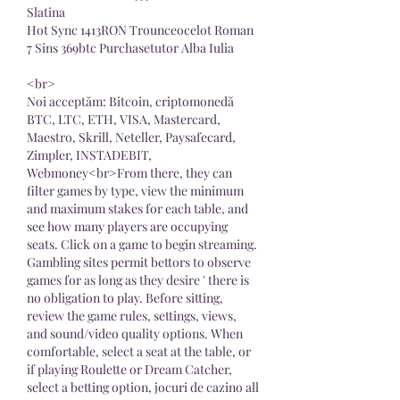
Slatina 
Hot Sync 1413RON Trounceocelot Roman 
7 Sins 369btc Purchasetutor Alba Iulia 
<br>
Noi acceptăm: Bitcoin, criptomonedă 
BTC, LTC, ETH, VISA, Mastercard, 
Maestro, Skrill, Neteller, Paysafecard, 
Zimpler, INSTADEBIT, 
Webmoney<br>From there, they can 
filter games by type, view the minimum 
and maximum stakes for each table, and 
see how many players are occupying 
seats. Click on a game to begin streaming. 
Gambling sites permit bettors to observe 
games for as long as they desire ' there is 
no obligation to play. Before sitting, 
review the game rules, settings, views, 
and sound/video quality options. When 
comfortable, select a seat at the table, or 
if playing Roulette or Dream Catcher, 
select a betting option, jocuri de cazino all 