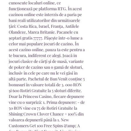
cunoscute localuri online, ce 
funcționează pe platforma RTG. În acest 
cazinou online este interzis de a paria pe 
bani reali utilizatorilor din următoarele 
țări: Costa Rica, Israel, Franța, Antilele 
Olandeze, Marea Britanie. Pacanele cu 
șeptari gratis 7️7️7️7️7️. Păşeşte într-o lume a 
celor mai populare jocuri de cazino. În 
acest cazino online, pauza ta este pentru a 
te bucura, indiferent ce alegi. Joacă în 
jocuri clasice de cărţi şi de masă, variante 
de poker de cazino sau o gamă de sloturi, 
inclusiv în cele pe care nu le vei găsi în 
altă parte. Pachetul de Bun Venit conține 5 
bonusuri în valoare totală de 3. 000 RON 
și 600 Rotiri Gratuite la 5 sloturi diferite. 
Doar la Princess Casino, fiecare depunere 
vine cu o surpriză: 1. Prima depunere: - de 
50 RON vine cu 75 de Rotiri Gratuite la 
Shining Crown Clover Chance + 100% din 
valoarea depunerii până la 1. New 
Customers Get 100 Free Spins &amp; A 