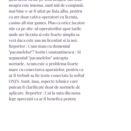
neagra este imensa, sunt mii de companii, 
mai bine s-ar fi uitat pe lista alba, pentru 
ca are doar cativa operatori cu licenta, 
casino all star games. Plus ca orice jucator 
stie ca pe site-ul operatorilor apar tarile 
unde are licenta si este foarte simplu sa 
vezi daca este sau nu licentiat si la noi. 
Reporter : Cum stam cu domeniul 
"pacanelelor"? Sorin Constantinescu : Si 
segmentul "pacanelelor" asteapta 
normele. Acum este o problema foarte 
mare cu conectarea aparatelor, pentru ca 
ar fi trebuit sa fie toate conectate la softul 
ONJN. Sunt, insa, aspecte tehnice care 
puteau fi clarificate doar de normele de 
aplicare. Reporter : Cat la suta din noua 
lege apreciati ca ar fi benefica pentru 
industrie? Sorin Constantinescu : Noua 
lege este buna in proportie de 80%.
Date cu noroc, in functie de zodie. 
Persoanele superstitioase isi pot marca in 