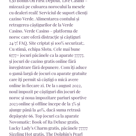
£30 Bonus On First Deposit. Live Casino – 
mizează pe culoarea norocului la mesele 
cu dealeri reali! Serviciul de suport clienți 
cazino Verde. Alimentarea contului și 
retragerea câștigurilor de la Verde 
Casino. Verde Casino – platforma de 
noroc care oferă distracție și câștiguri 
24/7! FAQ. Site criptat și 100% securizat;. 
Cu stimă, echipa Slotu. Cele mai bune 
6777+ jocuri păcănele ca la aparate 77777, 
și jocuri de cazino gratis online fără 
înregistrare fără depunere. Com îți aduce 
o gamă largă de jocuri cu aparate gratuite 
care îți permit să câștigi o mică avere 
online în fiecare zi. De la 1 august 2022, 
noul impozit pe câștiguri din jocuri de 
noroc și noua impozitare pariuri sportive 
2023 online și offline începe de la 3% și 
ajunge până la 40%, dacă suma retrasă 
depășește 66. Top jocuri ca la aparate 
Novomatic: Book of Ra Deluxe gratis, 
Lucky Lady’s Charm gratis, păcănele 77777 
Sizzling Hot gratis, The Dolphin’s Pearl 