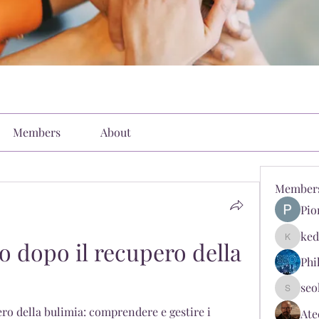
Members
About
Member
Pio
ked
 dopo il recupero della 
kediyin
Phi
seo
seokopl
o della bulimia: comprendere e gestire i 
Ate