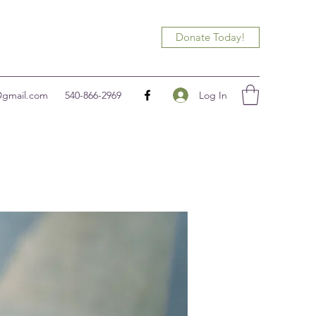
Donate Today!
Log In
@gmail.com
540-866-2969