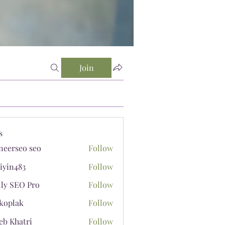
Join
s
neerseo seo
Follow
iyin483
Follow
483
lly SEO Pro
Follow
koplak
Follow
ak
eb Khatri
Follow