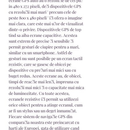
ecrane GPS auto au o rezolu?ie de cel pu?
in 480 x 272 pixeli, de?i dispozitivele GPS 
cu rezolu?ii mai mari ' precum cele de 
peste 800 x 480 pixeli ' i?i ofera o imagine 
mai clara, care este mai u?or de vizualizat 
dintr-o privire. Dispozitivele GPS de top 
tind sa aiba ecrane capacitive. Acestea 
sunt extrem de precise ?i sensibile ?i 
permit gesturi de ciupire pentru a mari, 
similar cu un smartphone. Astfel de 
gesturi nu sunt posibile pe un ecran tactil 
rezistiv, care se gasesc de obicei pe 
dispozitive cu pre?uri mai mici sau cu 
buget redus. Aceste ecrane au, de obicei, 
timpi de reac?ie mai len?i, impreuna cu 
rezolu?ii mai mici ?i o capacitate mai mica 
de luminozitate. Cu toate acestea, 
ecranele rezistive i?i permit sa utilizezi 
orice obiect pentru a atinge ecranul, cum 
ar fi un stylus sau un deget inmanu?at. 
Fiecare sistem de naviga?ie GPS din 
compara?ia noastra este preincarcat cu 
harti ale Europei, gata de utilizare cand 