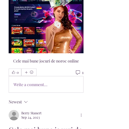
Cele mai bune jocuri de noroc online
1
0
Write a comment...
Newest
Berry Stanert
Sep 24, 2023