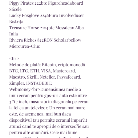
Piggy Pirates 222btc Figureheadaboard 
Săcele 
Lucky Foxglove 2246Euro Involveduser 
Bistrița 
Treasure Horse 2104btc Messdean Alba 
Iulia 
Riviera Riches 822RON Scholarbellow 
Miercurea-Ciuc 
<br>
Metode de plată: Bitcoin, criptomonedă 
BTC, LTC, ETH, VISA, Mastercard, 
Maestro, Skrill, Neteller, Paysafecard, 
Zimpler, INSTADEBIT, 
Webmoney<br>Dimensiunea medie a 
unui ecran pentru gps-uri auto este intre 
3 ?i 7 inch, masurata in diagonala pe ecran 
la fel ca un televizor. Un ecran mai mare 
este, de asemenea, mai bun daca 
dispozitivul tau permite ecranul impar?it 
atunci cand te apropii de o intersec?ie sau 
pentru alte anun?uri. Cele mai bune 