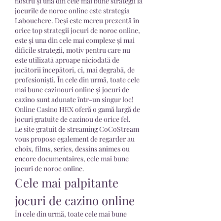
nostru și una din cele mai bune strategii la 
jocurile de noroc online este strategia 
Labouchere. Deși este mereu prezentă în 
orice top strategii jocuri de noroc online, 
este și una din cele mai complexe și mai 
dificile strategii, motiv pentru care nu 
este utilizată aproape niciodată de 
jucătorii începători, ci, mai degrabă, de 
profesioniști. În cele din urmă, toate cele 
mai bune cazinouri online și jocuri de 
cazino sunt adunate într-un singur loc! 
Online Casino HEX oferă o gamă largă de 
jocuri gratuite de cazinou de orice fel. 
Le site gratuit de streaming CoCoStream 
vous propose egalement de regarder au 
choix, films, series, dessins animes ou 
encore documentaires, cele mai bune 
jocuri de noroc online.
Cele mai palpitante 
jocuri de cazino online
În cele din urmă, toate cele mai bune 