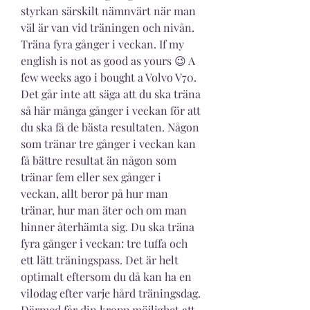
styrkan särskilt nämnvärt när man 
väl är van vid träningen och nivån. 
Träna fyra gånger i veckan. If my 
english is not as good as yours 😉 A 
few weeks ago i bought a Volvo V70. 
Det går inte att säga att du ska träna 
så här många gånger i veckan för att 
du ska få de bästa resultaten. Någon 
som tränar tre gånger i veckan kan 
få bättre resultat än någon som 
tränar fem eller sex gånger i 
veckan, allt beror på hur man 
tränar, hur man äter och om man 
hinner återhämta sig. Du ska träna 
fyra gånger i veckan: tre tuffa och 
ett lätt träningspass. Det är helt 
optimalt eftersom du då kan ha en 
vilodag efter varje hård träningsdag. 
Därmed får din kropp möjlighet att 