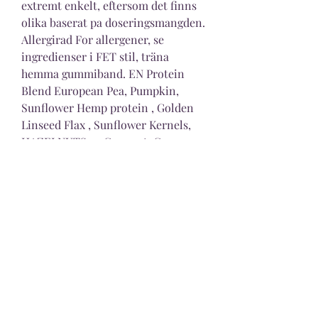
extremt enkelt, eftersom det finns 
olika baserat pa doseringsmangden. 
Allergirad For allergener, se 
ingredienser i FET stil, träna 
hemma gummiband. EN Protein 
Blend European Pea, Pumpkin, 
Sunflower Hemp protein , Golden 
Linseed Flax , Sunflower Kernels, 
HAZELNUTS 9 , Coconut, Cocoa 4 , 
ALMONDS , Chia Seeds Salvia 
Hispanica , Pumpkin Seeds, 
SESAME Seeds, Nutritional Yeast, 
Psyllium Husk, Apple Pectin, 
Natural Flavouring, Sweetener - 
Steviol glycosides Stevia. Other 
advantages are listed here. In terms 
of hair maintenance, Rice bran 
hydrolyzed promotes hair volume 
and manageability, träna hemma 