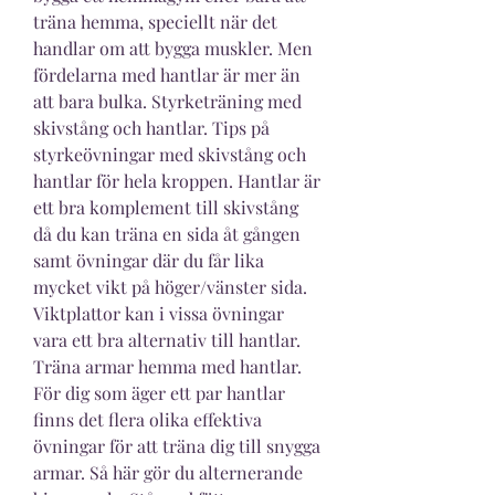
träna hemma, speciellt när det 
handlar om att bygga muskler. Men 
fördelarna med hantlar är mer än 
att bara bulka. Styrketräning med 
skivstång och hantlar. Tips på 
styrkeövningar med skivstång och 
hantlar för hela kroppen. Hantlar är 
ett bra komplement till skivstång 
då du kan träna en sida åt gången 
samt övningar där du får lika 
mycket vikt på höger/vänster sida. 
Viktplattor kan i vissa övningar 
vara ett bra alternativ till hantlar. 
Träna armar hemma med hantlar. 
För dig som äger ett par hantlar 
finns det flera olika effektiva 
övningar för att träna dig till snygga 
armar. Så här gör du alternerande 