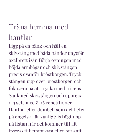
Träna hemma med 
hantlar
Ligg på en bänk och håll en 
skivstång med båda händer ungefär 
axelbrett isär. Börja övningen med 
böjda armbågar och skivstången 
precis ovanför bröstkorgen. Tryck 
stången upp över bröstkorgen och 
fokusera på att trycka med triceps. 
Sänk ned skivstången och upprepa 
1-3 sets med 8-16 repetitioner. 
Hantlar eller dumbell som det heter 
på engelska är vanligtvis högt upp 
på listan när det kommer till att 
bygga ett hemmagym eller bara att 