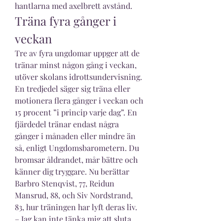
hantlarna med axelbrett avstånd. 
Träna fyra gånger i 
veckan
Tre av fyra ungdomar uppger att de 
tränar minst någon gång i veckan, 
utöver skolans idrottsundervisning. 
En tredjedel säger sig träna eller 
motionera flera gånger i veckan och 
15 procent ”i princip varje dag”. En 
fjärdedel tränar endast några 
gånger i månaden eller mindre än 
så, enligt Ungdomsbarometern. Du 
bromsar åldrandet, mår bättre och 
känner dig tryggare. Nu berättar 
Barbro Stenqvist, 77, Reidun 
Mansrud, 88, och Siv Nordstrand, 
83, hur träningen har lyft deras liv. 
– Jag kan inte tänka mig att sluta 