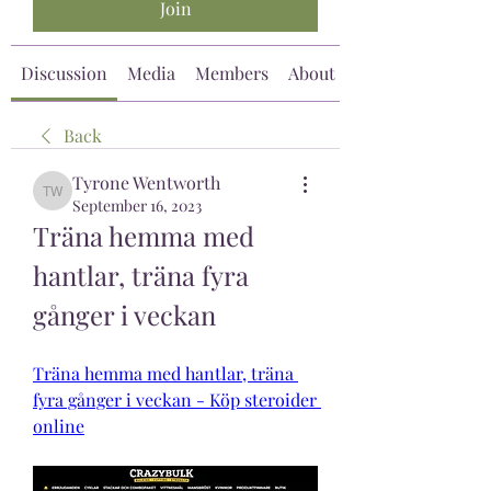
Join
Discussion
Media
Members
About
Back
Tyrone Wentworth
Tyrone Wentworth
September 16, 2023
Träna hemma med 
hantlar, träna fyra 
gånger i veckan
Träna hemma med hantlar, träna 
fyra gånger i veckan - Köp steroider 
online