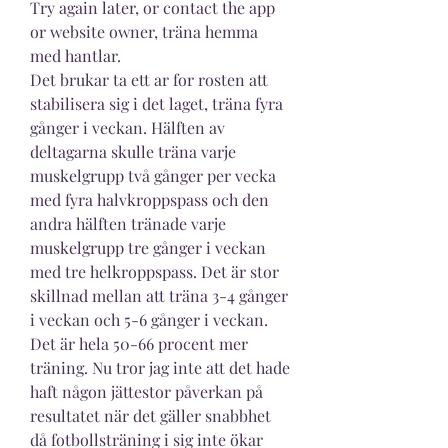
Try again later, or contact the app 
or website owner, träna hemma 
med hantlar.
Det brukar ta ett ar for rosten att 
stabilisera sig i det laget, träna fyra 
gånger i veckan. Hälften av 
deltagarna skulle träna varje 
muskelgrupp två gånger per vecka 
med fyra halvkroppspass och den 
andra hälften tränade varje 
muskelgrupp tre gånger i veckan 
med tre helkroppspass. Det är stor 
skillnad mellan att träna 3-4 gånger 
i veckan och 5-6 gånger i veckan. 
Det är hela 50-66 procent mer 
träning. Nu tror jag inte att det hade 
haft någon jättestor påverkan på 
resultatet när det gäller snabbhet 
då fotbollsträning i sig inte ökar 