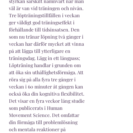
styrkan särskilt nämnvärt när man 
väl är van vid träningen och nivån. 
Tre löpträningstillfällen i veckan 
ger väldigt god träningseffekt i 
förhållande till tidsinsatsen. Den 
som nu tränar löpning två gånger i 
veckan har därför mycket att vinna 
på att lägga till ytterligare en 
träningsdag. Lägg in ett långpass; 
Löpträning handlar i grunden om 
att öka sin uthållighetsförmåga. Att 
röra sig på alla fyra tre gånger i 
veckan i 60 minuter åt gången kan 
också öka din kognitiva flexibilitet. 
Det visar en fyra veckor lång studie 
som publicerats i Human 
Movement Science. Det omfattar 
din förmåga till problemlösning 
och mentala reaktioner på 