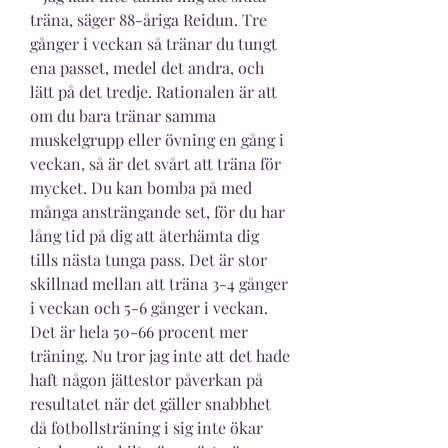
träna, säger 88-åriga Reidun. Tre 
gånger i veckan så tränar du tungt 
ena passet, medel det andra, och 
lätt på det tredje. Rationalen är att 
om du bara tränar samma 
muskelgrupp eller övning en gång i 
veckan, så är det svårt att träna för 
mycket. Du kan bomba på med 
många ansträngande set, för du har 
lång tid på dig att återhämta dig 
tills nästa tunga pass. Det är stor 
skillnad mellan att träna 3-4 gånger 
i veckan och 5-6 gånger i veckan. 
Det är hela 50-66 procent mer 
träning. Nu tror jag inte att det hade 
haft någon jättestor påverkan på 
resultatet när det gäller snabbhet 
då fotbollsträning i sig inte ökar 