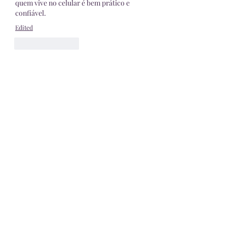
quem vive no celular é bem prático e 
confiável.
Edited
Like
Reply
About
Welcome to the group! You can
connect with other members, ge
...
Read more
Members
Pioneerseo seo
Follow
kediyin483
Follow
kediyin483
Philly SEO Pro
Follow
seokoplak
Follow
seokoplak