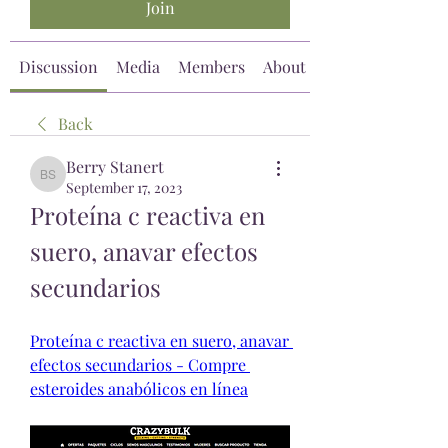
Join
Discussion
Media
Members
About
Back
Berry Stanert
Berry Stanert
September 17, 2023
Proteína c reactiva en 
suero, anavar efectos 
secundarios
Proteína c reactiva en suero, anavar 
efectos secundarios - Compre 
esteroides anabólicos en línea