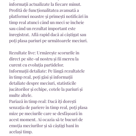
informații actualizate la fiecare minut.
Profită de funcționalitatea avansată a 
platformei noastre și primești notificări în 
timp real atunci când un meci se încheie 
sau când un rezultat important este 
înregistrat. Află rapid dacă ai câștigat sau 
poți plasa pariuri pe următoarele meciuri.
Rezultate live: Urmărește scorurile în 
direct pe site-ul nostru și fii mereu la 
curent cu evoluția partidelor.
Informații detaliate: Pe lângă rezultatele 
în timp real, poți găsi și informații 
detaliate despre meciuri, statisticile 
jucătorilor și echipe, cotele la pariuri și 
multe altele.
Pariază în timp real: Dacă îți dorești 
senzația de pariere în timp real, poți plasa 
mize pe meciurile care se desfășoară în 
acest moment. Ai ocazia să te bucuri de 
emoția meciurilor și să câștigi bani în 
același timp.