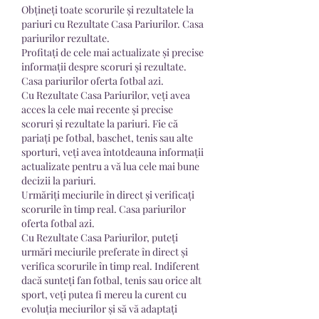
Obțineți toate scorurile și rezultatele la 
pariuri cu Rezultate Casa Pariurilor. Casa 
pariurilor rezultate.
Profitați de cele mai actualizate și precise 
informații despre scoruri și rezultate. 
Casa pariurilor oferta fotbal azi.
Cu Rezultate Casa Pariurilor, veți avea 
acces la cele mai recente și precise 
scoruri și rezultate la pariuri. Fie că 
pariați pe fotbal, baschet, tenis sau alte 
sporturi, veți avea întotdeauna informații 
actualizate pentru a vă lua cele mai bune 
decizii la pariuri.
Urmăriți meciurile în direct și verificați 
scorurile în timp real. Casa pariurilor 
oferta fotbal azi.
Cu Rezultate Casa Pariurilor, puteți 
urmări meciurile preferate în direct și 
verifica scorurile în timp real. Indiferent 
dacă sunteți fan fotbal, tenis sau orice alt 
sport, veți putea fi mereu la curent cu 
evoluția meciurilor și să vă adaptați 