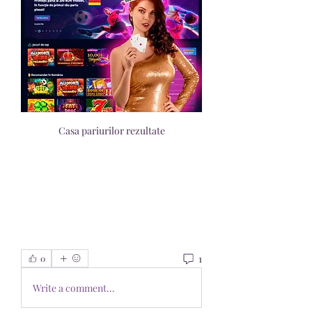
Casa pariurilor rezultate
1
0
Write a comment...