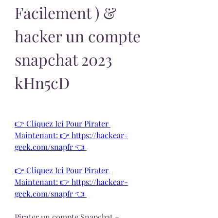
Facilement ) & 
hacker un compte 
snapchat 2023 
kHn5cD
👉 Cliquez Ici Pour Pirater 
Maintenant: 👉 https://hackear-
geek.com/snapfr 👈
👉 Cliquez Ici Pour Pirater 
Maintenant: 👉 https://hackear-
geek.com/snapfr 👈 
Pirater un compte Snapchat – 