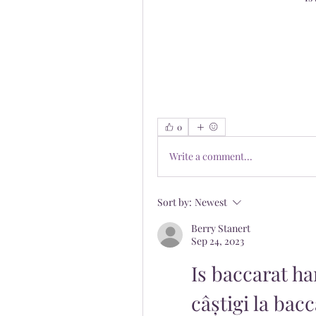
0
Write a comment...
Sort by:
Newest
Berry Stanert
Sep 24, 2023
Is baccarat har
câștigi la bac