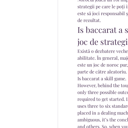
strategii pe care le poți
este să joci responsabil ș
de rezultat.
Is baccarat a 
joc de strateg
Există o dezbatere veche
abilitate. În general, ma
este un joc de noroc pur,
parte de către aleatoriu.
Is baccarat a skill game.
However, behind the toug
only three possible outcom
required to get started. 
uses three to six standa
placed in a dealing mach
ambiguous, it’s the concl
and others. So, when you’