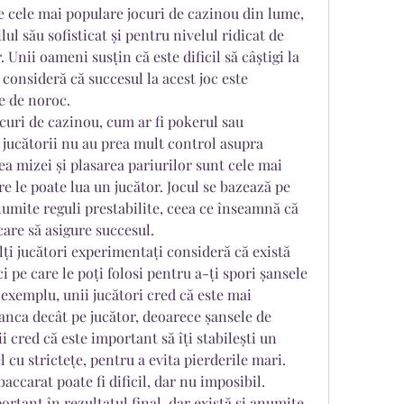
e cele mai populare jocuri de cazinou din lume, 
ul său sofisticat și pentru nivelul ridicat de 
 Unii oameni susțin că este dificil să câștigi la 
 consideră că succesul la acest joc este 
e de noroc.
curi de cazinou, cum ar fi pokerul sau 
 jucătorii nu au prea mult control asupra 
ea mizei și plasarea pariurilor sunt cele mai 
e le poate lua un jucător. Jocul se bazează pe 
numite reguli prestabilite, ceea ce înseamnă că 
 care să asigure succesul.
lți jucători experimentați consideră că există 
i pe care le poți folosi pentru a-ți spori șansele 
 exemplu, unii jucători cred că este mai 
anca decât pe jucător, deoarece șansele de 
i cred că este important să îți stabilești un 
 el cu strictețe, pentru a evita pierderile mari.
baccarat poate fi dificil, dar nu imposibil. 
rtant în rezultatul final, dar există și anumite 