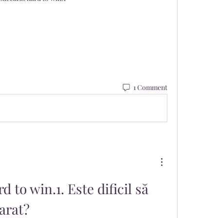
1 Comment
d to win.1. Este dificil să 
carat?