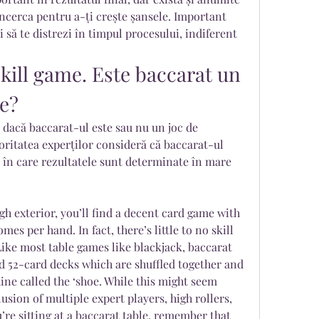
 încerca pentru a-ți crește șansele. Important 
i să te distrezi în timpul procesului, indiferent 
skill game. Este baccarat un 
ie?
 dacă baccarat-ul este sau nu un joc de 
joritatea experților consideră că baccarat-ul 
 în care rezultatele sunt determinate în mare 
h exterior, you’ll find a decent card game with 
es per hand. In fact, there’s little to no skill 
Like most table games like blackjack, baccarat 
rd 52-card decks which are shuffled together and 
ine called the ‘shoe. While this might seem 
usion of multiple expert players, high rollers, 
re sitting at a baccarat table, remember that 