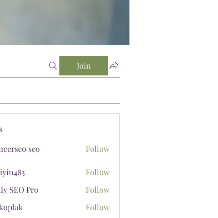
Join
s
neerseo seo
Follow
iyin483
Follow
483
lly SEO Pro
Follow
koplak
Follow
ak