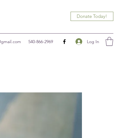
Donate Today!
Log In
@gmail.com
540-866-2969