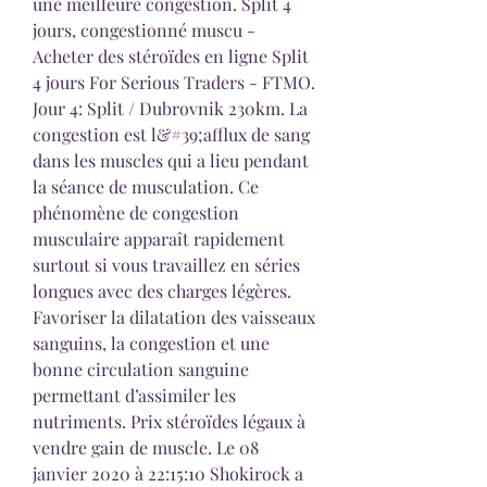
une meilleure congestion. Split 4 
jours, congestionné muscu - 
Acheter des stéroïdes en ligne Split 
4 jours For Serious Traders - FTMO. 
Jour 4: Split / Dubrovnik 230km. La 
congestion est l&#39;afflux de sang 
dans les muscles qui a lieu pendant 
la séance de musculation. Ce 
phénomène de congestion 
musculaire apparaît rapidement 
surtout si vous travaillez en séries 
longues avec des charges légères. 
Favoriser la dilatation des vaisseaux 
sanguins, la congestion et une 
bonne circulation sanguine 
permettant d’assimiler les 
nutriments. Prix stéroïdes légaux à 
vendre gain de muscle. Le 08 
janvier 2020 à 22:15:10 Shokirock a 