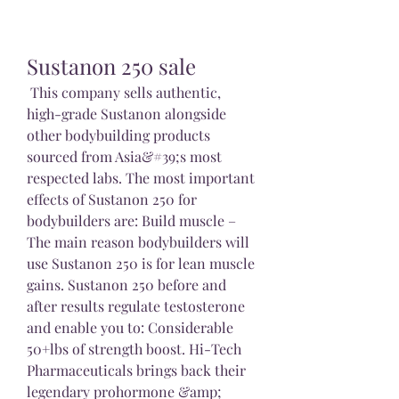
Sustanon 250 sale
 This company sells authentic, 
high-grade Sustanon alongside 
other bodybuilding products 
sourced from Asia&#39;s most 
respected labs. The most important 
effects of Sustanon 250 for 
bodybuilders are: Build muscle – 
The main reason bodybuilders will 
use Sustanon 250 is for lean muscle 
gains. Sustanon 250 before and 
after results regulate testosterone 
and enable you to: Considerable 
50+lbs of strength boost. Hi-Tech 
Pharmaceuticals brings back their 
legendary prohormone &amp; 