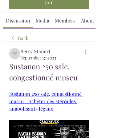
Join
Discussion
Media
Members
About
Back
Berry Stanert
Berry Stanert
September 17, 2023
Sustanon 250 sale, 
congestionné muscu
Sustanon 250 sale, congestionné 
muscu - Acheter des stéroïdes 
anabolisants légaux