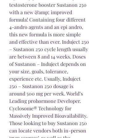
testosterone booster Sustanon 250 
with a new &amp; improved 
formula! Containing four different 
4-andro agents and an epi andro, 
this new formula is more simple 
and effective than ever. Induject 250 
– Sustanon 250 cycle length usually 
are between 8 and 14 weeks. Doses 
of Sustanon – Induject depends on 
your size, goals, tolerance, 
experience etc. Usually, Induject 
250 – Sustanon 250 dosage is 
around 500 mg per week. World’s 
Leading prohormone Developer. 
Cyclosome® Technology for 
Massively Improved Bioavailability. 
Those looking to buy Sustanon 250 
can locate vendors both in-person 
‘gym sources’, as well as the 