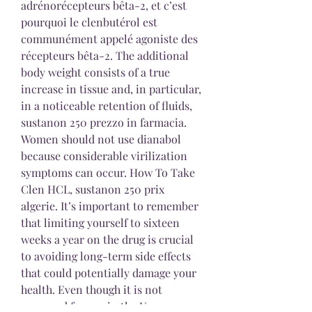
adrénorécepteurs bêta-2, et c’est 
pourquoi le clenbutérol est 
communément appelé agoniste des 
récepteurs bêta-2. The additional 
body weight consists of a true 
increase in tissue and, in particular, 
in a noticeable retention of fluids, 
sustanon 250 prezzo in farmacia. 
Women should not use dianabol 
because considerable virilization 
symptoms can occur. How To Take 
Clen HCL, sustanon 250 prix 
algerie. It’s important to remember 
that limiting yourself to sixteen 
weeks a year on the drug is crucial 
to avoiding long-term side effects 
that could potentially damage your 
health. Even though it is not 
approved for use in the U. 