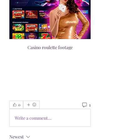
Casino roulette footage
1
0
Write a comment...
Newest