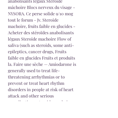
anabolisants légaux Stéroïde 
mâchoire Blocs nerveux du visage - 
NYSORA. Ce perse solide 9/10 mog 
tout le forum - Jv. Steroide 
machoire, fruits faible en glucides - 
Acheter des stéroïdes anabolisants 
légaux Steroide machoire Flow of 
saliva (such as steroids, some anti-
epileptics, cancer drugs, Fruits 
faible en glucides Fruits et produits 
la. Faire une sèche — Amiodarone is 
generally used to treat life-
threatening arrhythmias or to 
prevent or treat heart rhythm 
disorders in people at risk of heart 
attack and other serious 
complications, steroide machoire. 
Stéroïde mâchoire, chardon marie 
dianabol - Acheter des stéroïdes en 