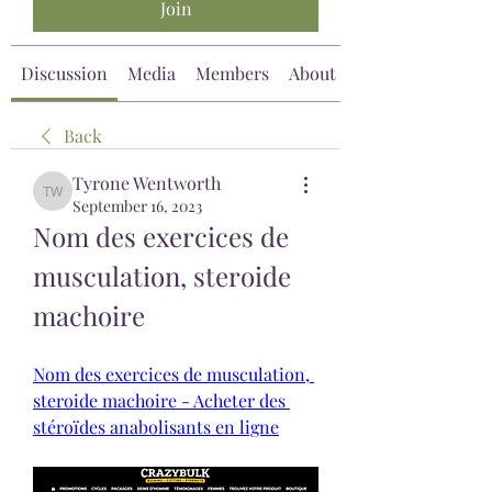
Join
Discussion
Media
Members
About
Back
Tyrone Wentworth
Tyrone Wentworth
September 16, 2023
Nom des exercices de 
musculation, steroide 
machoire
Nom des exercices de musculation, 
steroide machoire - Acheter des 
stéroïdes anabolisants en ligne