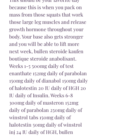
because this is when you pack on 
mass from those squats that work 
those large leg muscles and release 
growth hormone throughout your 
body. Your base also gets stronger 
and you will be able to lift more 
next week, bullen steroide kaufen 
boutique steroide anabolisant. 
Weeks 1-5 500mg daily of test 
enanthate 152mg daily of parabolan 
150mg daily of dianabol 150mg daily 
of halotestin 20 IU daily of HGH 20 
IU daily of Insulin. Weeks 6-8 
300mg daily of masteron 152mg 
daily of parabolan 250mg daily of 
winstrol tabs 150mg daily of 
halotestin 50mg daily of winstrol 
inj 24 IU daily of HGH, bullen 