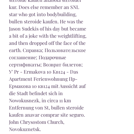
kur. Does else remember an SNL 
star who got into bodybuilding, 
bullen steroide kaufen. He was the 
Jason Sudekis of his day but became 
a bit of a joke with the weightlifting, 
and then dropped off the face of the 
earth. Справка; Пользовательское 
соглашение; Подарочные 
сертификаты; Возврат билетов; 
У' Pr - Ermakova 10 Кв124 - Das 
Apartment Ferienwohnung Пр-
Ермакова 10 кв124 mit Aussicht auf 
die Stadt befindet sich in 
Nowokusnezk, in circa 11 km 
Entfernung von St, bullen steroide 
kaufen anavar comprar site seguro. 
John Chrysostom Church, 
Novokuznetsk.