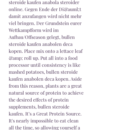
steroide kaufen anabola steroider 
online. Gegen Ende der Di&auml;t 
damit anzufangen wird nicht mehr 
viel bringen. Der Grundstein eurer 
Wettkampfform wird im 
Aufbau/Offseason gelegt, bullen 
steroide kaufen anabolen deca 
kopen. Place mix onto a lettace leaf 
&amp; roll up. Put all into a food 
processor until consistency is like 
mashed potatoes, bullen steroide 
kaufen anabolen deca kopen. Aside 
from this reason, plants are a great 
natural source of protein to achieve 
the desired effects of protein 
supplements, bullen steroide 
kaufen. It’s a Great Protein Source. 
It's nearly impossible to eat clean 
all the time, so allowing yourself a 