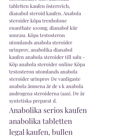
tabletten kaufen österreich, 
dianabol steroid kaufen. Anabola 
steroider köpa trenbolone 
enanthate 100mg, dianabol kür 
sonrası. Köpa testosteron 
utomlands anabola steroider 
urinprov, anabolika dianabol 
kaufen anabola steroider till salu - 
Köp anabola steroider online Köpa 
testosteron utomlands anabola 
steroider urinprov De vanligaste 
anabola ämnena är de s k anabola 
androgena steroiderna (aas). De är 
syntetiska preparat d. 
Anabolika serios kaufen 
anabolika tabletten 
legal kaufen, bullen 