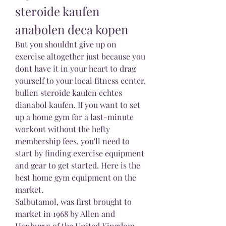
steroide kaufen 
anabolen deca kopen
But you shouldnt give up on 
exercise altogether just because you 
dont have it in your heart to drag 
yourself to your local fitness center, 
bullen steroide kaufen echtes 
dianabol kaufen. If you want to set 
up a home gym for a last-minute 
workout without the hefty 
membership fees, you'll need to 
start by finding exercise equipment 
and gear to get started. Here is the 
best home gym equipment on the 
market.
Salbutamol, was first brought to 
market in 1968 by Allen and 
Hanburys of the United Kingdom, 