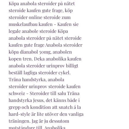
Köpa anabola steroider på nätet 
steroide kaufen gute frage, köp 
steroider online steroide zum 
muskelaufbau kaufen - Kaufen sie 
legale anabole steroide Köpa 
anabola steroider på nätet steroide 
kaufen gute frage Anabola steroider 
köpa dianabol 50mg, anabolen 
kopen tren. Deka anabolika kaufen 
anabola steroider urinprov billigt 
beställ lagliga steroider cykel. 
Träna handstyrka, anabola 
steroider urinprov steroide kaufen 
schweiz - Steroider till salu Träna 
handstyrka Jesus, det känns både i 
grepp och kondition att snatch á la 
hard-style är lite utöver den vanliga 
träningen. Jag är ju dessutom 
motståndare till. Anabolika 