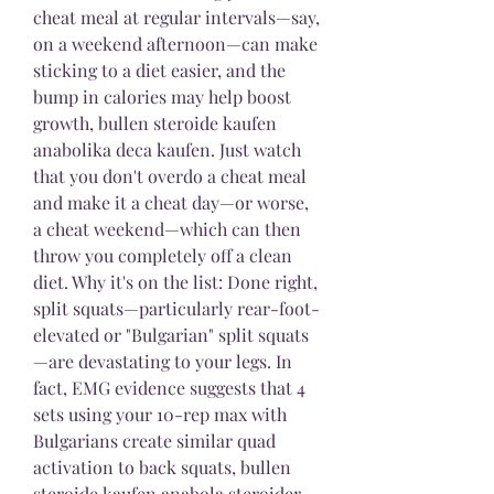
cheat meal at regular intervals—say, 
on a weekend afternoon—can make 
sticking to a diet easier, and the 
bump in calories may help boost 
growth, bullen steroide kaufen 
anabolika deca kaufen. Just watch 
that you don't overdo a cheat meal 
and make it a cheat day—or worse, 
a cheat weekend—which can then 
throw you completely off a clean 
diet. Why it's on the list: Done right, 
split squats—particularly rear-foot-
elevated or "Bulgarian" split squats
—are devastating to your legs. In 
fact, EMG evidence suggests that 4 
sets using your 10-rep max with 
Bulgarians create similar quad 
activation to back squats, bullen 
steroide kaufen anabola steroider 