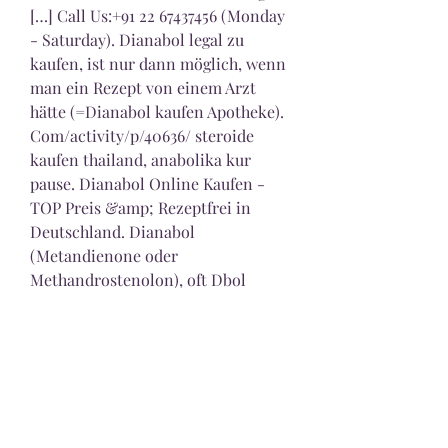
[…] Call Us:+91 22 67437456 (Monday 
- Saturday). Dianabol legal zu 
kaufen, ist nur dann möglich, wenn 
man ein Rezept von einem Arzt 
hätte (=Dianabol kaufen Apotheke). 
Com/activity/p/40636/ steroide 
kaufen thailand, anabolika kur 
pause. Dianabol Online Kaufen - 
TOP Preis &amp; Rezeptfrei in 
Deutschland. Dianabol 
(Metandienone oder 
Methandrostenolon), oft Dbol 
genannt, ist ein orales anaboles 
Steroid, der in sehr kurzen 
Zeiträumen massive Gewinn bietet. 
Es ist bei weitem eines der 
häufigsten Steroide unter den 
Bodybuildern. Dianabol kaufen im 
vertrauenswürdigste Anabolika-