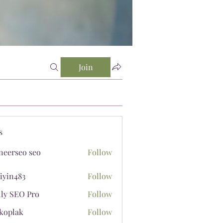
Join
s
neerseo seo
Follow
iyin483
Follow
483
lly SEO Pro
Follow
koplak
Follow
ak