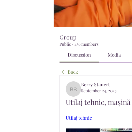
Group
Public
·
436 members
Discussion
Media
Back
Berry Stanert
September 24, 2023
Berry Stanert
Utilaj tehnic, mașină
Utilaj tehnic