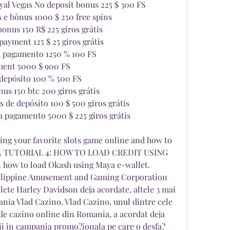
yal Vegas No deposit bonus 225 $ 300 FS
s e bônus 1000 $ 250 free spins
onus 150 R$ 225 giros grátis
ayment 125 $ 25 giros grátis
 pagamento 1250 % 100 FS
ment 5000 $ 900 FS
depósito 100 % 500 FS
us 150 btc 200 giros grátis
 de depósito 100 $ 500 giros grátis
 pagamento 5000 $ 225 giros grátis
ng your favorite slots game online and how to 
s. TUTORIAL 4: HOW TO LOAD CREDIT USING 
 how to load Okash using Maya e-wallet. 
Philippine Amusement and Gaming Corporation 
te Harley Davidson deja acordate, altele 3 mai 
ania Vlad Cazino. Vlad Cazino, unul dintre cele 
e cazino online din Romania, a acordat deja 
i in campania promo?ionala pe care o desfa?