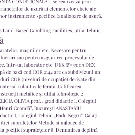
NANŢA CONDIŢIONALĂ – se realizează prin 
rametrilor de uzură ai elementelor cheie ale 
nor instrumente specifice (analizoare de uzură, 
 Land-Based Gambling Facilities, utilaj tehnic.
ă
lucrări sau pentru asigurarea procesului de 
re, într-un laborator etc. DEX &#39;09 DEX 
 de bază cod COR 2144 are ca subdivizuni un 
duri COR (niveluri de ocupaţie) derivate din 
aterial rulant cale ferată. Calificarea 
strucții metalice și utilaj tehnologic 2 
A OLIVIA prof. , grad didactic I, Colegiul 
 Henri Coandă”, București ANASTASIU 
actic I, Colegiul Tehnic „Radu Negru”, Galați. 
iţiei suprafeţelor Metode şi mjloace de 
a poziţiei suprafeţelor 8. Denumirea deplină 