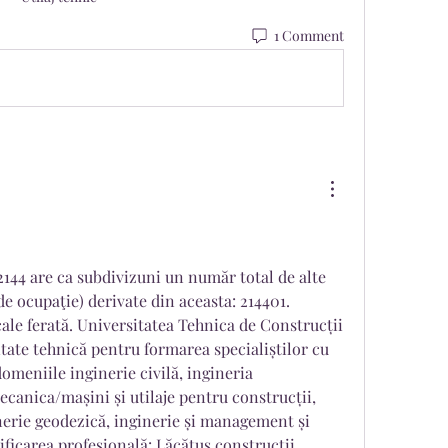
1 Comment
44 are ca subdivizuni un număr total de alte 
e ocupaţie) derivate din aceasta: 214401. 
ale ferată. Universitatea Tehnica de Construcții 
tate tehnică pentru formarea specialiștilor cu 
omeniile inginerie civilă, ingineria 
mecanica/mașini și utilaje pentru construcții, 
nerie geodezică, inginerie și management și 
ificarea profesională: Lăcătuș construcții 