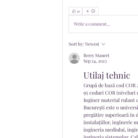
0
Write a comment...
Sort by:
Newest
Berry Stanert
Sep 24, 2023
Utilaj tehnic
Grupă de bază cod COR 21
95 coduri COR (niveluri d
Inginer material rulant c
București este o universi
pregătire superioară în d
instalațiilor, inginerie 
ingineria mediului, ingi
ingineria sistemelor. Cal