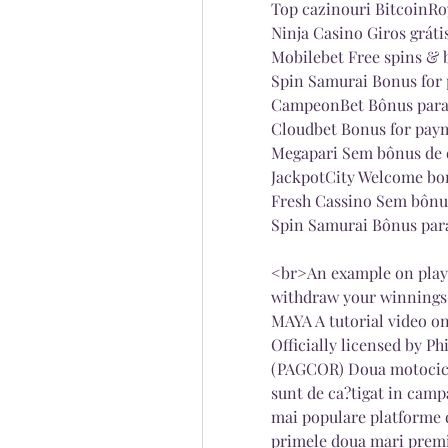
Top cazinouri BitcoinRo
Ninja Casino Giros gráti
Mobilebet Free spins & b
Spin Samurai Bonus for p
CampeonBet Bônus para
Cloudbet Bonus for pay
Megapari Sem bônus de 
JackpotCity Welcome bon
Fresh Cassino Sem bônus
Spin Samurai Bônus para
<br>An example on playi
withdraw your winning
MAYA A tutorial video on
Officially licensed by 
(PAGCOR) Doua motocicle
sunt de ca?tigat in camp
mai populare platforme d
primele doua mari premi