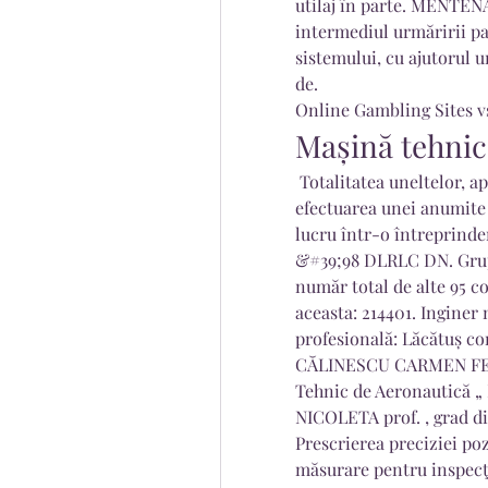
utilaj în parte. MENTE
intermediul urmăririi pa
sistemului, cu ajutorul u
de. 
Online Gambling Sites vs
Mașină tehnic
 Totalitatea uneltelor, aparatelor, mașinilor etc. Necesare pentru 
efectuarea unei anumite 
lucru într-o întreprinde
&#39;98 DLRLC DN. Grupă
număr total de alte 95 co
aceasta: 214401. Inginer m
profesională: Lăcătuș con
CĂLINESCU CARMEN FELICI
Tehnic de Aeronautică „
NICOLETA prof. , grad did
Prescrierea preciziei poz
măsurare pentru inspecţi