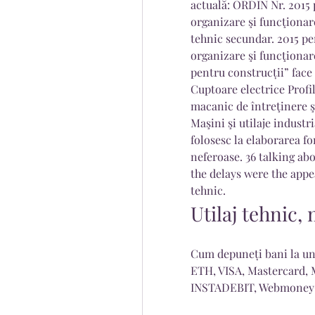
actuală: ORDIN Nr. 2015
organizare şi funcţionare
tehnic secundar. 2015 p
organizare şi funcţionar
pentru construcții” face
Cuptoare electrice Profil
macanic de întreţinere 
Maşini şi utilaje industri
folosesc la elaborarea fon
neferoase. 36 talking abo
the delays were the appea
tehnic.
Utilaj tehnic,
Cum depuneți bani la un
ETH, VISA, Mastercard, Ma
INSTADEBIT, Webmoney