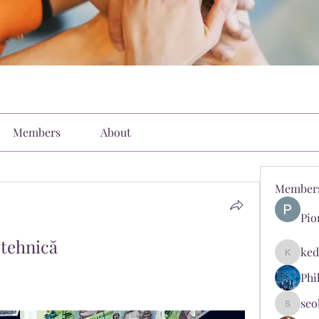
Members
About
Member
Pio
 tehnică
ked
kediyin
Phi
seo
seokopl