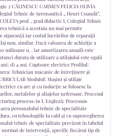
ologic 2 CĂLINESCU CARMEN FELICIA OLIVIA 
Colegiul Tehnic de Aeronautică „ Henri Coandă”, 
LETA prof. , grad didactic I, Colegiul Tehnic 
area tehnică a acestuia nu mai permite 
e siguranţă iar costul lucrărilor de reparaţii 
laj nou, similar. Dacă valoarea de achiziţie a 
 20 milioane u. , iar amortizarea anuală este 
atunci durata de utilizare a utilajului este egală 
 2 ani; d) 4 ani. Cuptoare electrice Profilul: 
area: Tehnician macanic de întreţinere şi 
URRICULAR Modulul: Maşini şi utilaje 
ectrice cu arc şi cu inducţie se folosesc la 
rilor, metalelor şi aliajelor neferoase. Procesul 
turing process-în l. Engleză; Processus 
area personalului tehnic de specialitate 
ura, cu tehnologiile la cald şi cu supravegherea 
sonalul tehnic de specialitate prevăzut în tabelul 
 normat de intervenţii, specific fiecărui tip de 