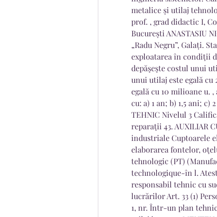
metalice și utilaj tehn
prof. , grad didactic I, 
București ANASTASIU NICO
„Radu Negru”, Galați. St
exploatarea în condiţii d
depăşeşte costul unui uti
unui utilaj este egală cu
egală cu 10 milioane u. , 
cu: a) 1 an; b) 1,5 ani; c)
TEHNIC Nivelul 3 Calific
reparaţii 43. AUXILIAR C
industriale Cuptoarele el
elaborarea fontelor, oţelu
tehnologic (PT) (Manufac
technologique-în l. Atest
responsabil tehnic cu sud
lucrărilor Art. 33 (1) Per
1, nr. Într-un plan tehnic