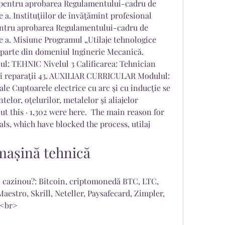
 pentru aprobarea Regulamentului-cadru de 
 a. Instituţiilor de învăţămînt profesional 
entru aprobarea Regulamentului-cadru de 
e a. Misiune Programul „Utilaje tehnologice 
 parte din domeniul Inginerie Mecanică. 
ul: TEHNIC Nivelul 3 Calificarea: Tehnician 
şi reparaţii 43. AUXILIAR CURRICULAR Modulul: 
ale Cuptoarele electrice cu arc şi cu inducţie se 
telor, oţelurilor, metalelor şi aliajelor 
ut this · 1,302 were here.  The main reason for 
ls, which have blocked the process, utilaj 
 mașină tehnică
 cazinou?: Bitcoin, criptomonedă BTC, LTC, 
estro, Skrill, Neteller, Paysafecard, Zimpler, 
<br>