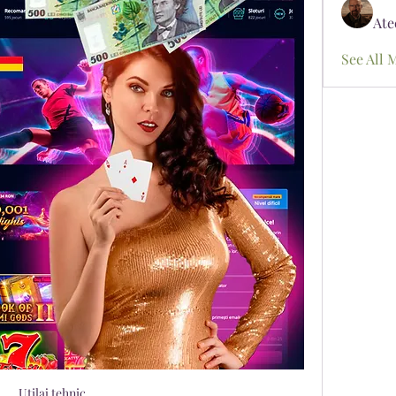
Ate
See All 
Utilaj tehnic