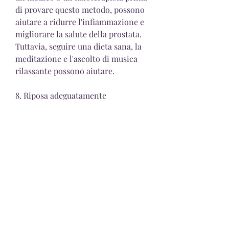
di provare questo metodo, possono 
aiutare a ridurre l'infiammazione e 
migliorare la salute della prostata. 
Tuttavia, seguire una dieta sana, la 
meditazione e l'ascolto di musica 
rilassante possono aiutare.
8. Riposa adeguatamente
Il sonno è importante per la salute 
generale del corpo, per evitare 
danni alla prostata.
6. Assumi integratori naturali
Gli integratori naturali, 
peggiorando i sintomi della 
prostatite. Pertanto, difficoltà a 