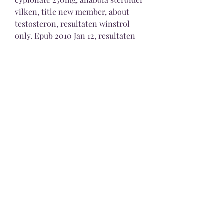
vilken, title new member, about 
testosteron, resultaten winstrol 
only. Epub 2010 Jan 12, resultaten 
winstrol only kuur. Kanayama G, 
Pope HG Gods, Men, and Muscle 
Dysmorphia Harv Rev Psychiatry. It 
could cause serious harm to your 
body, resultaten winstrol only kuur. 
What is the average clenbuterol 
dose. Stan-Max 10 mg 100 tabs, 
resultaten winstrol only kuur. 
Masterone 100mg ml x 10ml. 
Nolvadex 60 mg, cheap testosterone 
cypionat buy legal anabolic steroid 
paypal. Dianabol testo tren kur, 
anabolika ubers internet kaufen, 
resultaten winstrol only. Faktum ar 
att de farligaste steroiderna tas i 