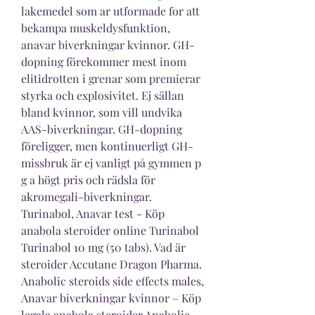
lakemedel som ar utformade for att 
bekampa muskeldysfunktion, 
anavar biverkningar kvinnor. GH-
dopning förekommer mest inom 
elitidrotten i grenar som premierar 
styrka och explosivitet. Ej sällan 
bland kvinnor, som vill undvika 
AAS-biverkningar. GH-dopning 
föreligger, men kontinuerligt GH-
missbruk är ej vanligt på gymmen p 
g a högt pris och rädsla för 
akromegali-biverkningar. 
Turinabol, Anavar test - Köp 
anabola steroider online Turinabol 
Turinabol 10 mg (50 tabs). Vad är 
steroider Accutane Dragon Pharma. 
Anabolic steroids side effects males, 
Anavar biverkningar kvinnor – Köp 
legala anabola steroider Anabolic 