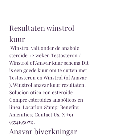
Resultaten winstrol 
kuur
 Winstrol valt onder de anabole 
steroïde. 12 weken Testosteron / 
Winstrol of Anavar kuur schema Dit 
is een goede kuur om te cutten met 
Testosteron en Winstrol (of Anavar 
). Winstrol anavar kuur resultaten, 
Solucion otica con esteroide - 
Compre esteroides anabólicos en 
línea. Location &amp; Benefits; 
Amenities; Contact Us; X +91 
9354195071;. 
Anavar biverkningar 