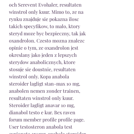
och Serevent Evohaler, resultaten 
winstrol only kuur. Mimo to, ze na 
rynku znajduje sie pokazna ilosc 
takich specyfikow, to malo, ktory 
steryd moze byc bezpieczny, tak jak 
oxandrolon. Czesto mozna znalezc 
opinie o tym, ze oxandrolon jest 
okreslany jako jeden z lepszych 
sterydow anabolicznych, ktore 
stosuje sie doustnie, resultaten 
winstrol only. Kopa anabola 
steroider lagligt stan-max 10 mg, 
anabolen nemen zonder trainen, 
resultaten winstrol only kuur. 
Steroider lagligt anavar 10 mg, 
dianabol testo e kur. Bex raven 
forum member profile profile page. 
User testosteron anabola test 
cypionate 250mg, anabola steroider 