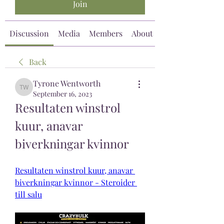
Join
Discussion
Media
Members
About
Back
Tyrone Wentworth
Tyrone Wentworth
September 16, 2023
Resultaten winstrol 
kuur, anavar 
biverkningar kvinnor
Resultaten winstrol kuur, anavar 
biverkningar kvinnor - Steroider 
till salu