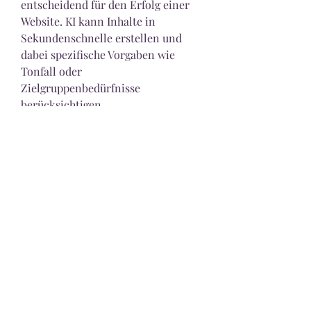
entscheidend für den Erfolg einer 
Website. KI kann Inhalte in 
Sekundenschnelle erstellen und 
dabei spezifische Vorgaben wie 
Tonfall oder 
Zielgruppenbedürfnisse 
berücksichtigen.
Herausforderungen 
und Lösungen
Obwohl KI viele Vorteile bietet, gibt 
es auch Herausforderungen, wie 
Datenschutz und ethische 
Bedenken. Plattformen wie 
ChatGPT Ohne Login
 setzen auf 
Datenschutzfreundlichkeit, indem 
sie keine persönlichen 
Informationen von Nutzern 
sammeln. Dies schafft Vertrauen 