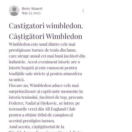
Berry Stanert
Sep 23, 2023
Castigatori wimbledon. 
Câștigători Wimbledon
Wimbledon este unul dintre cele mai 
prestigioase turnee de tenis din lume, 
care atrage anual cei mai buni jucători din 
industrie. Acest eveniment istoric are o 
istorie bogată și este cunoscut pentru 
tradițiile sale stricte și pentru atmosfera 
sa unică.
Fiecare an, Wimbledon aduce cele mai 
surprinzătoare și captivante momente în 
istoria tenisului. Jucători de top, precum 
Federer, Nadal și Djokovic, se întrec pe 
terenurile verzi din All England Club 
pentru a obține titlul de campion al 
acestui prestigios turneu.
Anul acesta, câştigătoriul de la 