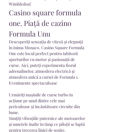
Wimbledon!
Casino square formula 
one. Piață de cazino 
Formula Unu
Descoperiți senzația de viteză și eleganță 
în inima Monaco. Casino Square Formula 
One este locul perfect pentru iubitorii 
sporturilor cu motor și pasionații de 
curse. Aici, puteți experimenta fiorul 
adrenalinelor, atmosfera electrică și 
atmosfera unică a cursei de Formula 1.
Evenimente spectaculoase
Urmăriți mașinile de curse turbo în 
acțiune pe unul dintre cele mai 
periculoase și încântătoare circuite din 
lume.
Simțiți vibrațiile puternice ale motoarelor 
și sunetele înalte în timp ce piloții se luptă 
pentru trecerea liniei de sosire.