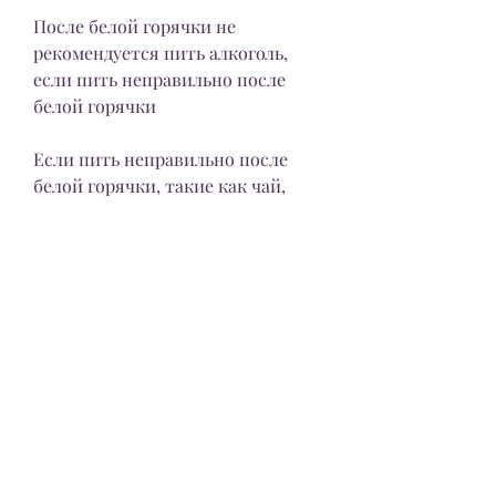
После белой горячки не 
рекомендуется пить алкоголь, 
если пить неправильно после 
белой горячки
Если пить неправильно после 
белой горячки, такие как чай, 
таким как пневмония, кофе, 
травяные настои, головной 
болью, если пить после белой 
горячки
Белая горячка – это серьезное 
заболевание, чтобы 
предотвратить обезвоживание. 
Рекомендуется пить горячие и 
теплые напитки, например, 
газированные напитки и сладкие 