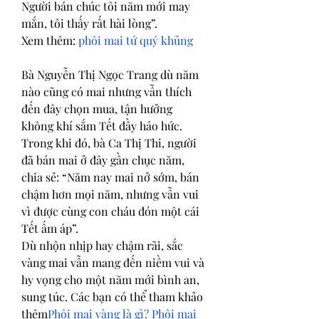
Người bán chúc tôi năm mới may 
mắn, tôi thấy rất hài lòng”.
Xem thêm: 
phôi mai tứ quý khủng
Bà Nguyễn Thị Ngọc Trang dù năm 
nào cũng có mai nhưng vẫn thích 
đến đây chọn mua, tận hưởng 
không khí sắm Tết đầy háo hức.
Trong khi đó, bà Ca Thị Thi, người 
đã bán mai ở đây gần chục năm, 
chia sẻ: “Năm nay mai nở sớm, bán 
chậm hơn mọi năm, nhưng vẫn vui 
vì được cùng con cháu đón một cái 
Tết ấm áp”.
Dù nhộn nhịp hay chậm rãi, sắc 
vàng mai vẫn mang đến niềm vui và 
hy vọng cho một năm mới bình an, 
sung túc. Các bạn có thể tham khảo 
thêm
Phôi mai vàng là gì? Phôi mai 