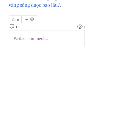
vàng sống được bao lâu?
.
0
0
1
Write a comment...
About
Welcome to the group! You can
connect with other members, ge
...
Read more
Members
Pioneerseo seo
Follow
kediyin483
Follow
kediyin483