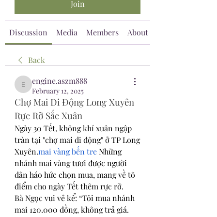
Join
Discussion
Media
Members
About
Back
engine.aszm888
engine.aszm888
February 12, 2025
Chợ Mai Di Động Long Xuyên 
Rực Rỡ Sắc Xuân
Ngày 30 Tết, không khí xuân ngập 
tràn tại "chợ mai di động" ở TP Long 
Xuyên.
mai vàng bến tre
 Những 
nhánh mai vàng tươi được người 
dân háo hức chọn mua, mang về tô 
điểm cho ngày Tết thêm rực rỡ.
Bà Ngọc vui vẻ kể: “Tôi mua nhánh 
mai 120.000 đồng, không trả giá. 