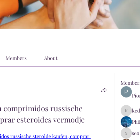
Members
About
Member
Pio
 comprimidos russische 
ked
kediyin
mprar esteroides vermodje
Phi
seo
s russische steroide kaufen, comprar 
seokopl