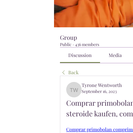
Group
Public
·
436 members
Discussion
Media
Back
Tyrone Wentworth
September 16, 2023
Tyrone Wentworth
Comprar primobolan
steroide kaufen, co
Comprar primobolan comprimido