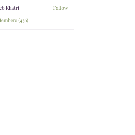
eb Khatri
Follow
Members (436)