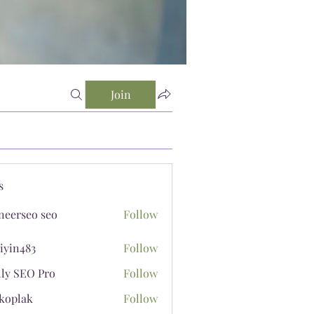
Join
s
neerseo seo
Follow
iyin483
Follow
483
lly SEO Pro
Follow
koplak
Follow
ak