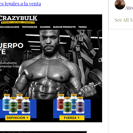
s legales a la venta
Ate
See All 