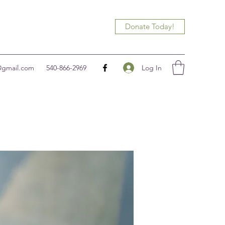
Donate Today!
Log In
@gmail.com
540-866-2969