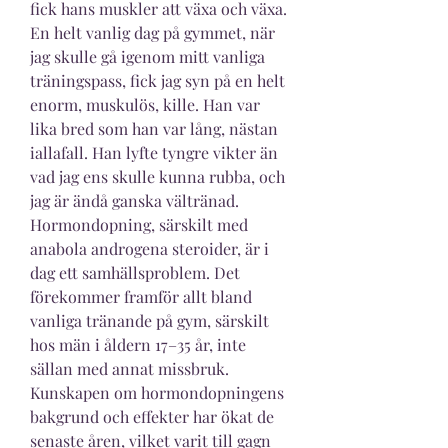
fick hans muskler att växa och växa. 
En helt vanlig dag på gymmet, när 
jag skulle gå igenom mitt vanliga 
träningspass, fick jag syn på en helt 
enorm, muskulös, kille. Han var 
lika bred som han var lång, nästan 
iallafall. Han lyfte tyngre vikter än 
vad jag ens skulle kunna rubba, och 
jag är ändå ganska vältränad. 
Hormondopning, särskilt med 
anabola androgena steroider, är i 
dag ett samhällsproblem. Det 
förekommer framför allt bland 
vanliga tränande på gym, särskilt 
hos män i åldern 17–35 år, inte 
sällan med annat missbruk. 
Kunskapen om hormondopningens 
bakgrund och effekter har ökat de 
senaste åren, vilket varit till gagn 