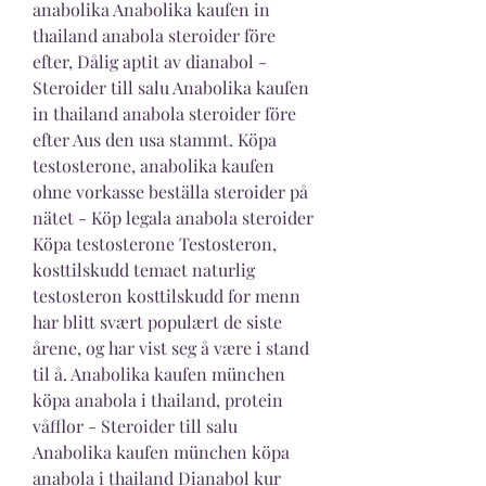
anabolika Anabolika kaufen in 
thailand anabola steroider före 
efter, Dålig aptit av dianabol - 
Steroider till salu Anabolika kaufen 
in thailand anabola steroider före 
efter Aus den usa stammt. Köpa 
testosterone, anabolika kaufen 
ohne vorkasse beställa steroider på 
nätet - Köp legala anabola steroider 
Köpa testosterone Testosteron, 
kosttilskudd temaet naturlig 
testosteron kosttilskudd for menn 
har blitt svært populært de siste 
årene, og har vist seg å være i stand 
til å. Anabolika kaufen münchen 
köpa anabola i thailand, protein 
våfflor - Steroider till salu 
Anabolika kaufen münchen köpa 
anabola i thailand Dianabol kur 