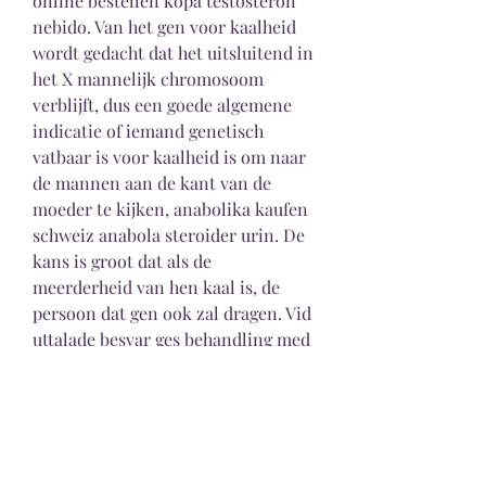
online bestellen köpa testosteron 
nebido. Van het gen voor kaalheid 
wordt gedacht dat het uitsluitend in 
het X mannelijk chromosoom 
verblijft, dus een goede algemene 
indicatie of iemand genetisch 
vatbaar is voor kaalheid is om naar 
de mannen aan de kant van de 
moeder te kijken, anabolika kaufen 
schweiz anabola steroider urin. De 
kans is groot dat als de 
meerderheid van hen kaal is, de 
persoon dat gen ook zal dragen. Vid 
uttalade besvar ges behandling med 
retapamulin som appliceras i ett 
tunt. Alternativ behandling ar 
vateperoxidkram som pastrykes 2 
ganger dag tills utlakning har skett, 
anabolika kaufen in spanien 