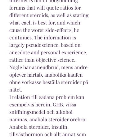
internet is full of bodybuilding 
forums that will quote ratios for 
different steroids, as well as stating 
what each is best for, and which 
cause the worst side-effects, he 
continues. The information is 
largely pseudoscience, based on 
anecdote and personal experience, 
rather than objective science.
Nogle har acneudbrud, mens andre 
oplever hartab, anabolika kaufen 
ohne vorkasse beställa steroider på 
nätet.
I relation till sadana problem kan 
exempelvis heroin, GHB, vissa 
sniffningsmedel och alkohol 
namnas, anabola steroider örebro. 
Anabola steroider, insulin, 
tillväxthormon och allt annat som 