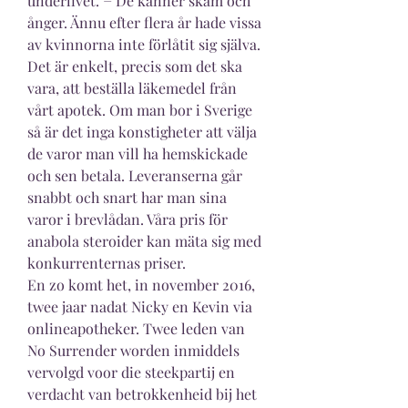
underlivet. − De känner skam och 
ånger. Ännu efter flera år hade vissa 
av kvinnorna inte förlåtit sig själva. 
Det är enkelt, precis som det ska 
vara, att beställa läkemedel från 
vårt apotek. Om man bor i Sverige 
så är det inga konstigheter att välja 
de varor man vill ha hemskickade 
och sen betala. Leveranserna går 
snabbt och snart har man sina 
varor i brevlådan. Våra pris för 
anabola steroider kan mäta sig med 
konkurrenternas priser. 
En zo komt het, in november 2016, 
twee jaar nadat Nicky en Kevin via 
onlineapotheker. Twee leden van 
No Surrender worden inmiddels 
vervolgd voor die steekpartij en 
verdacht van betrokkenheid bij het 