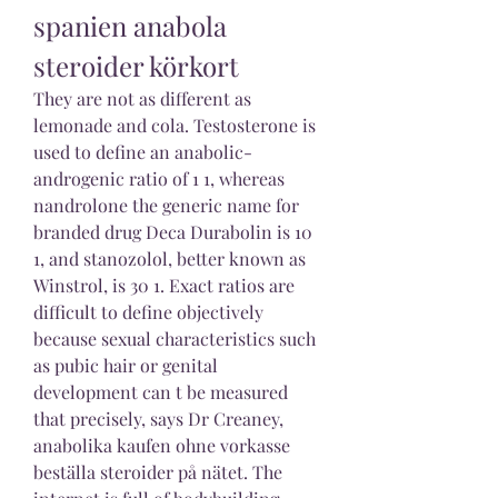
spanien anabola 
steroider körkort
They are not as different as 
lemonade and cola. Testosterone is 
used to define an anabolic-
androgenic ratio of 1 1, whereas 
nandrolone the generic name for 
branded drug Deca Durabolin is 10 
1, and stanozolol, better known as 
Winstrol, is 30 1. Exact ratios are 
difficult to define objectively 
because sexual characteristics such 
as pubic hair or genital 
development can t be measured 
that precisely, says Dr Creaney, 
anabolika kaufen ohne vorkasse 
beställa steroider på nätet. The 