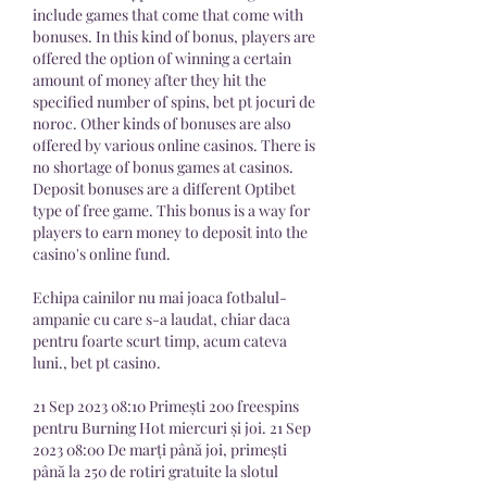
include games that come that come with 
bonuses. In this kind of bonus, players are 
offered the option of winning a certain 
amount of money after they hit the 
specified number of spins, bet pt jocuri de 
noroc. Other kinds of bonuses are also 
offered by various online casinos. There is 
no shortage of bonus games at casinos. 
Deposit bonuses are a different Optibet 
type of free game. This bonus is a way for 
players to earn money to deposit into the 
casino's online fund.
Echipa cainilor nu mai joaca fotbalul-
ampanie cu care s-a laudat, chiar daca 
pentru foarte scurt timp, acum cateva 
luni., bet pt casino.
21 Sep 2023 08:10 Primești 200 freespins 
pentru Burning Hot miercuri și joi. 21 Sep 
2023 08:00 De marți până joi, primești 
până la 250 de rotiri gratuite la slotul 