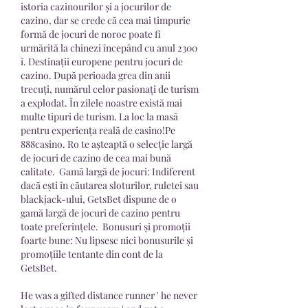
istoria cazinourilor și a jocurilor de 
cazino, dar se crede că cea mai timpurie 
formă de jocuri de noroc poate fi 
urmărită la chinezi începând cu anul 2300 
î. Destinații europene pentru jocuri de 
cazino. După perioada grea din anii 
trecuți, numărul celor pasionați de turism 
a explodat. În zilele noastre există mai 
multe tipuri de turism. La loc la masă 
pentru experiența reală de casino!Pe 
888casino. Ro te așteaptă o selecție largă 
de jocuri de cazino de cea mai bună 
calitate. ️ Gamă largă de jocuri: Indiferent 
dacă ești în căutarea sloturilor, ruletei sau 
blackjack-ului, GetsBet dispune de o 
gamă largă de jocuri de cazino pentru 
toate preferințele. ️ Bonusuri și promoții 
foarte bune: Nu lipsesc nici bonusurile și 
promoțiile tentante din cont de la 
GetsBet. 
He was a gifted distance runner ' he never 