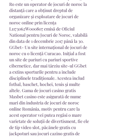
Ro este un operator de jocuri de noroc la 
distanță care a obținut dreptul de 
organizare și exploatare de jocuri de 
noroc online prin licența 
L1173062W000807 emisă de Oficiul 
National pentru Jocuri de Noroc, valabilă 
din data de 1 decembrie 2017 până la 30. 
GGbet- Un site internațional de jocuri de 
noroc cu o licență Curacao. Inițial a fost 
un site de pariuri cu pariuri sportive 
cibernetice, dar mai târziu site-ul GGbet 
a extins sporturile pentru a include 
disciplinele tradiționale. Acestea includ 
fotbal, baschet, hochei, tenis și multe 
altele. Gama de jocuri casino gratis 
Maxbet casino este asigurată de nume 
mari din industria de jocuri de noroc 
online România, motiv pentru care la 
acest operator vei putea regăsi o mare 
varietate de soluții de divertisment, fie ele 
de tip video slot, păcănele gratis cu 
jackpoturi sau jocuri cazino gratis de 