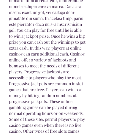
numarul total al reusitelor, indiferent de 
numele echipei care va marca. Daca s-a 
inscris exact un gol, vei castiga doar 
jumatate din suma. In acelasi timp, pariul 
este pierzator daca nu s-a inscris niciun 
gol. You can play for free until he is able 
to win a jackpot prize. Once he wins a big 
prize you can cash out the winnings to get 
extra cash. In this way, players at online 
casinos can earn additional cash. Casinos 
online offer a variety of jackpots and 
bonuses to meet the needs of different 
players. Progressive jackpots are 
accessible to players who play the most. 
Progressive jackpots are common in slot 
games that are free. Players can win real 
money by hitting random numbers at 
progressive jackpots. These online 
gambling games can be played during 
normal operating hours or on weekends. 
Some of these sites permit players to play 
casino games even when there is no live 
casino. Other types of free slots games 