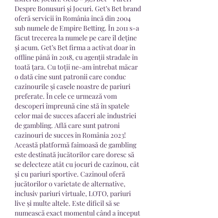
Despre Bonusuri și Jocuri. Get’s Bet brand 
oferă servicii în România încă din 2004 
sub numele de Empire Betting. În 2011 s-a 
făcut trecerea la numele pe care îl deține 
și acum. Get’s Bet firma a activat doar în 
offline până în 2018, cu agenții stradale în 
toată țara. Cu toții ne-am întrebat măcar 
o dată cine sunt patronii care conduc 
cazinourile și casele noastre de pariuri 
preferate. În cele ce urmează vom 
descoperi împreună cine stă în spatele 
celor mai de succes afaceri ale industriei 
de gambling. Află care sunt patroni 
cazinouri de succes în România 2023! 
Această platformă faimoasă de gambling 
este destinată jucătorilor care doresc să 
se delecteze atât cu jocuri de cazinou, cât 
și cu pariuri sportive. Cazinoul oferă 
jucătorilor o varietate de alternative, 
inclusiv pariuri virtuale, LOTO, pariuri 
live și multe altele. Este dificil să se 
numească exact momentul când a început 