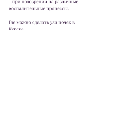
- при подозрении на различные 
воспалительные процессы.
Где можно сделать узи почек в 
Курске
Сделать узи почек в Курске 
можно в медицинском центре на 
Курской улице. Врачи-диагносты, 
то обратиться в медицинский 
центр на Курской улице будет 
лучшим решением.
Как проходит узи почек
Курс ультразвукового 
исследования почек длится не 
более 20 минут и проводится на 
пустой желудок. Пациент 