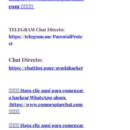
com 👈🏻👈🏻
TELEGRAM Chat Directo:
https://telegram.me/ParentalProte
ct 
Chat Directo:
https://chatting.page/ayudahacker
👉🏻👉🏻 Haga clic aquí para comenzar 
a hackear WhatsApp ahora 
:https://www.comoespiarchat.com 
👈🏻👈🏻
👉🏻👉🏻 Haga clic aquí para comenzar 