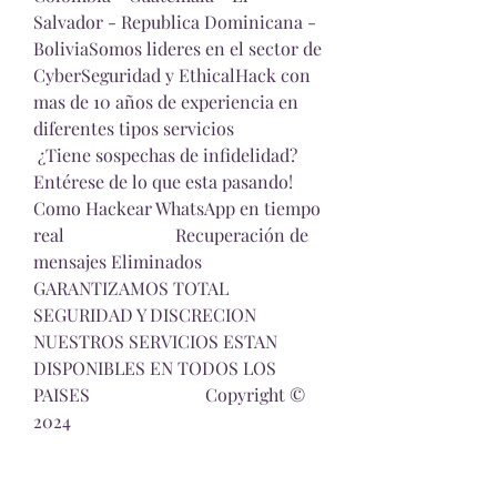
Salvador - Republica Dominicana - 
BoliviaSomos lideres en el sector de 
CyberSeguridad y EthicalHack con 
mas de 10 años de experiencia en 
diferentes tipos servicios                         
 ¿Tiene sospechas de infidelidad?                        
Entérese de lo que esta pasando!                          
Como Hackear WhatsApp en tiempo 
real                         Recuperación de 
mensajes Eliminados                          
GARANTIZAMOS TOTAL 
SEGURIDAD Y DISCRECION                            
NUESTROS SERVICIOS ESTAN 
DISPONIBLES EN TODOS LOS 
PAISES                          Copyright © 
2024