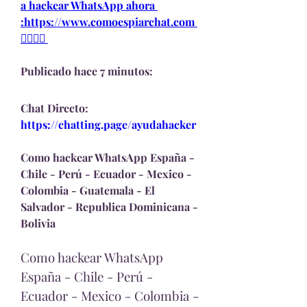
a hackear WhatsApp ahora 
:https://www.comoespiarchat.com 
👈🏻👈🏻
Publicado hace 7 minutos:
Chat Directo:
https://chatting.page/ayudahacker
Como hackear WhatsApp España - 
Chile - Perú - Ecuador - Mexico - 
Colombia - Guatemala - El 
Salvador - Republica Dominicana - 
Bolivia
Como hackear WhatsApp 
España - Chile - Perú - 
Ecuador - Mexico - Colombia - 