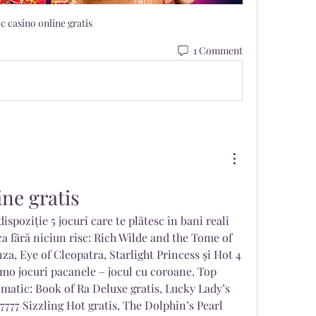
c casino online gratis
1 Comment
ine gratis
uca fără niciun risc: Rich Wilde and the Tome of 
a, Eye of Cleopatra, Starlight Princess și Hot 4 
o jocuri pacanele – jocul cu coroane. Top 
omatic: Book of Ra Deluxe gratis, Lucky Lady’s 
777 Sizzling Hot gratis, The Dolphin’s Pearl 