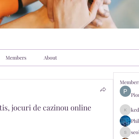
Members
About
Member
Pio
is, jocuri de cazinou online 
ked
kediyin
Phi
seo
seokopl