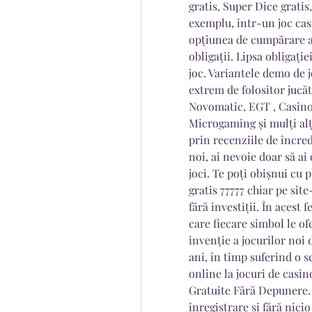
gratis, Super Dice gratis
exemplu, într-un joc casi
opțiunea de cumpărare a s
obligații. Lipsa obligație
joc. Variantele demo de j
extrem de folositor jucăto
Novomatic, EGT , Casino 
Microgaming și mulți alți
prin recenziile de încred
noi, ai nevoie doar să ai 
joci. Te poți obișnui cu p
gratis 77777 chiar pe site
fără investiții. În acest f
care fiecare simbol le ofe
invenție a jocurilor noi 
ani, în timp suferind o se
online la jocuri de casin
Gratuite Fără Depunere. J
înregistrare și fără nici