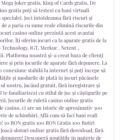
, Mega Joker gratis, King of Cards gratis. De 
no gratis poți să testezi cu bani virtuali 
pecialei. Joci întotdeauna fără riscuri și 
i de a paria cu sume reale elimină riscurile din 
ocuri casino online prezintă acest avantaj 
rilor. Îți oferim jocuri ca la aparate gratis de la 
Technology, IGT, Merkur , Netent , 
i. Platforma noastră și-a creat baza de clienți 
ere și prin jocurile de aparate fără depunere. La 
o conexiune stabilă la internet și poți începe să 
lățile și modurile de plată în jocuri păcănele 
-ul nostru, jucând gratuit, fără înregistrare și 
el te familiarizezi cu stilul de joc și câștigurile pe 
ră. Jocurile de ruletă casino online gratis 
de casino, ci are un istoric de aproximativ 300 
rie de schimbări. Află cum să faci bani reali 
o! 50 RON gratis 100 RON Gratis 100 Rotiri 
oacă sloturi online gratis fără download, fără 
o depunere! Descoperă noutățile în materie de 