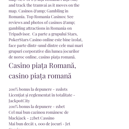
and track the tramvai as it moves on the 
map. Casinos &amp; Gambling in 
Romania. Top Romania Casinos: See 
reviews and photos of casinos &amp; 
gambling attractions in Romania on 
Tripadvisor.  Ca parte a grupului Stars, 
PokerStars Casino online este bine izolat, 
face parte dintr-unul dintre cele mai mari 
grupuri corporative din lumea jocurilor 
de noroc online, casino piața romană.
Casino piața Romană, 
casino piața romană
200% bonus la depunere - 1xslots
Licențiat și reglementat în totalitate - 
JackpotCity
200% bonus la depunere - 1xbet
Cel mai bun cazinou românesc de 
blackjack - 22bet Cassino
Mai bun decât 1, 000 de jocuri - Jet 