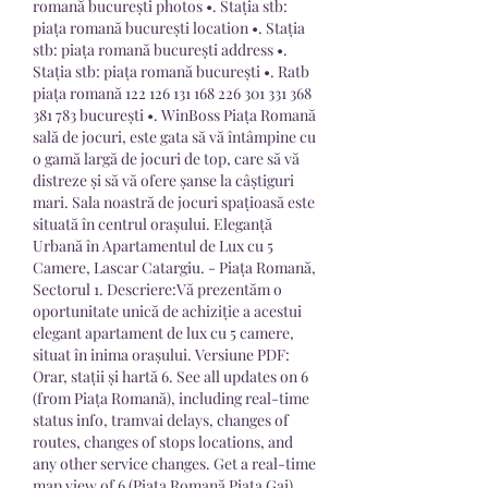
romană bucurești photos •. Stația stb: 
piața romană bucurești location •. Stația 
stb: piața romană bucurești address •. 
Stația stb: piața romană bucurești •. Ratb 
piața romană 122 126 131 168 226 301 331 368 
381 783 bucurești •. WinBoss Piața Romană 
sală de jocuri, este gata să vă întâmpine cu 
o gamă largă de jocuri de top, care să vă 
distreze și să vă ofere șanse la câștiguri 
mari. Sala noastră de jocuri spațioasă este 
situată în centrul orașului. Eleganță 
Urbană în Apartamentul de Lux cu 5 
Camere, Lascar Catargiu. - Piața Romană, 
Sectorul 1. Descriere:Vă prezentăm o 
oportunitate unică de achiziție a acestui 
elegant apartament de lux cu 5 camere, 
situat în inima orașului. Versiune PDF: 
Orar, stații și hartă 6. See all updates on 6 
(from Piața Romană), including real-time 
status info, tramvai delays, changes of 
routes, changes of stops locations, and 
any other service changes. Get a real-time 
map view of 6 (Piața Romană Piața Gai) 