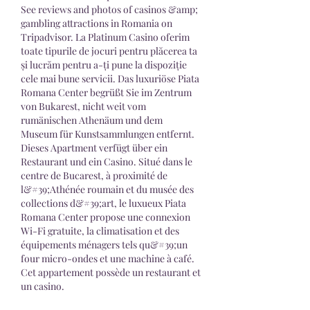
See reviews and photos of casinos &amp; 
gambling attractions in Romania on 
Tripadvisor. La Platinum Casino oferim 
toate tipurile de jocuri pentru plăcerea ta 
și lucrăm pentru a-ți pune la dispoziție 
cele mai bune servicii. Das luxuriöse Piata 
Romana Center begrüßt Sie im Zentrum 
von Bukarest, nicht weit vom 
rumänischen Athenäum und dem 
Museum für Kunstsammlungen entfernt. 
Dieses Apartment verfügt über ein 
Restaurant und ein Casino. Situé dans le 
centre de Bucarest, à proximité de 
l&#39;Athénée roumain et du musée des 
collections d&#39;art, le luxueux Piata 
Romana Center propose une connexion 
Wi-Fi gratuite, la climatisation et des 
équipements ménagers tels qu&#39;un 
four micro-ondes et une machine à café. 
Cet appartement possède un restaurant et 
un casino. 