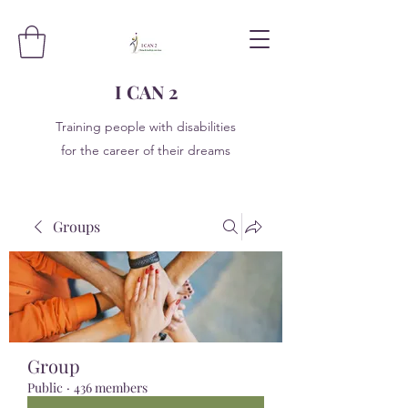
I CAN 2
Training people with disabilities
for the career of their dreams
Groups
Group
Public
·
436 members