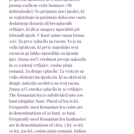
ponuja razlicne vrste bonusov. Ob 
dobrodoslici: To prejmejo novi igralci, ki 
se registrirajo in prejmejo doloceno vsoto 
dodatnega denarja ali brezplacnih 
vrtljajev, ki jih je mogoce uporabiti pri 
izbranih igrah. V BaoCasino znasa bonus 
200'. Za prvo vplacilo na racun: To je na 
voljo igralcem, ki prvic napolnijo svoj 
racun in ga lahko uporabijo za igranje 
iger. Znasa 100% vrednost prvega nakazila 
in 20 zastonj vrtljajev, casino piața 
romană. Za drugo vplacilo: Ta vrsta je na 
voljo obstojecim igralcem, ki so aktivni in 
drugic nalozijo sredstva na svoj racun. 
Znasa 50% zneska vplacila in 30 vrtljajev. 
The Romanian leu is subdivided into 100 
bani (singular: ban). Plural of leu is lei. 
Frequently used Romanian leu coins are 
in denominations of 10 bani, 50 bani. 
Frequently used Romanian leu banknotes 
are in denominations of 1 leu, 5 lei, 10 lei, 
50 lei, 100 lei, casino piața romană. Indian 