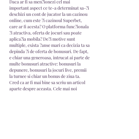
Daca ar fi sa men?ionezi cel mai 
important aspect ce te-a determinat sa-?i 
deschizi un cont de jucator la un cazinou 
online, cum este ?i cazinoul Superbet, 
care ar fi acesta? O platforma func?ionala 
?i atractiva, oferta de jocuri sau poate 
aplica?ia mobila? De?i motive sunt 
multiple, exista ?anse mari ca decizia ta sa 
depinda ?i de oferta de bonusuri. De fapt, 
e chiar una generoasa, intrucat ai parte de 
multe bonusuri atractive: bonusuri la 
depunere, bonusuri la jocuri live, premii 
la turnee si chiar un bonus de ziua ta. 
Cred ca ar fi mai bine sa scriu un articol 
aparte despre aceasta. Cele mai noi 
bonusuri Superbet. Pachet de bun venit. 
La prima depunere ob?ii 100% pana la 500 
RON ?i 50 rotiri gratuite la Shining 
Crown. A doua depunere: 80% pana la 400 
RON+ 100 rotiri gratuite la Burning Hot. A 
treia depunere: 60% pana la 300 RON+ 150 
rotiri gratuite la 20 Super Hot. Premii 
totale de 100. Ia parte la promoia Skywind 