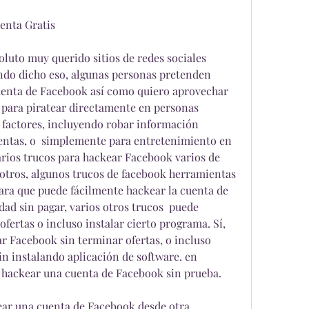
enta Gratis
luto muy querido sitios de redes sociales 
endo dicho eso, algunas personas pretenden 
enta de Facebook así como quiero aprovechar 
 para piratear directamente en personas 
factores, incluyendo robar información 
uentas, o  simplemente para entretenimiento en 
arios trucos para hackear Facebook varios de 
tros, algunos trucos de facebook herramientas 
ara que puede fácilmente hackear la cuenta de 
d sin pagar, varios otros trucos  puede 
fertas o incluso instalar cierto programa. Sí, 
r Facebook sin terminar ofertas, o incluso 
n instalando aplicación de software. en 
 hackear una cuenta de Facebook sin prueba.
ar una cuenta de Facebook desde otra 