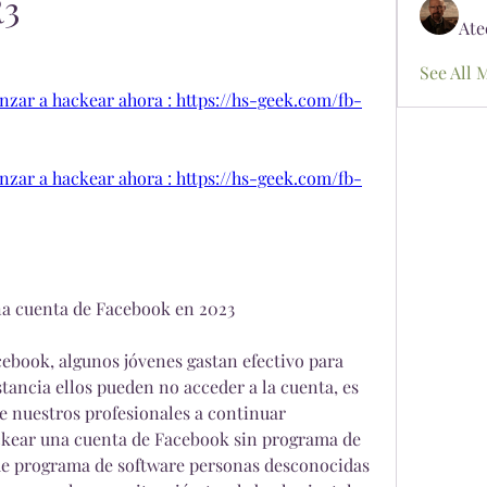
R3
Ate
See All 
menzar a hackear ahora : https://hs-geek.com/fb-
menzar a hackear ahora : https://hs-geek.com/fb-
a cuenta de Facebook en 2023
ebook, algunos jóvenes gastan efectivo para 
ancia ellos pueden no acceder a la cuenta, es  
 nuestros profesionales a continuar  
kear una cuenta de Facebook sin programa de 
ue programa de software personas desconocidas 