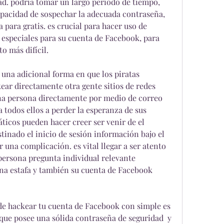
d. podría tomar un largo período de tiempo, 
apacidad de sospechar la adecuada contraseña, 
 para gratis. es crucial para hacer uso de 
especiales para su cuenta de Facebook, para 
to más difícil.
 una adicional forma en que los piratas 
ear directamente otra gente sitios de redes 
una persona directamente por medio de correo 
todos ellos a perder la esperanza de sus 
ticos pueden hacer creer ser venir de el 
tinado el inicio de sesión información bajo el 
 una complicación. es vital llegar a ser atento  
ersona pregunta individual relevante 
na estafa y también su cuenta de Facebook  
e hackear tu cuenta de Facebook con simple es 
que posee una sólida contraseña de seguridad  y 