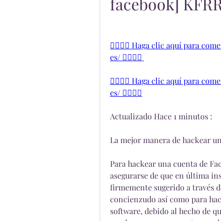
facebook] KFR
👉🏻👉🏻 Haga clic aquí para co
es/ 👈🏻👈🏻
👉🏻👉🏻 Haga clic aquí para co
es/ 👈🏻👈🏻
Actualizado Hace 1 minutos :
La mejor manera de hackear un
Para hackear una cuenta de Fac
asegurarse de que en última inst
firmemente sugerido a través de
concienzudo así como para hac
software, debido al hecho de q