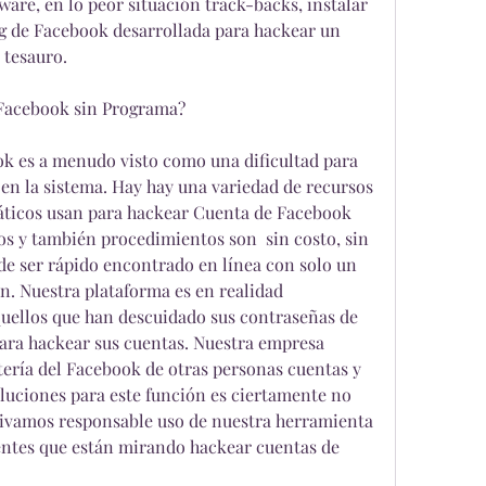
re, en lo peor situación track-backs, instalar 
 de Facebook desarrollada para hackear un 
 tesauro.
Facebook sin Programa?
 es a menudo visto como una dificultad para 
n la sistema. Hay hay una variedad de recursos 
máticos usan para hackear Cuenta de Facebook 
s y también procedimientos son  sin costo, sin 
de ser rápido encontrado en línea con solo un 
n. Nuestra plataforma es en realidad 
uellos que han descuidado sus contraseñas de 
ra hackear sus cuentas. Nuestra empresa 
ería del Facebook de otras personas cuentas y 
uciones para este función es ciertamente no  
ivamos responsable uso de nuestra herramienta 
entes que están mirando hackear cuentas de 