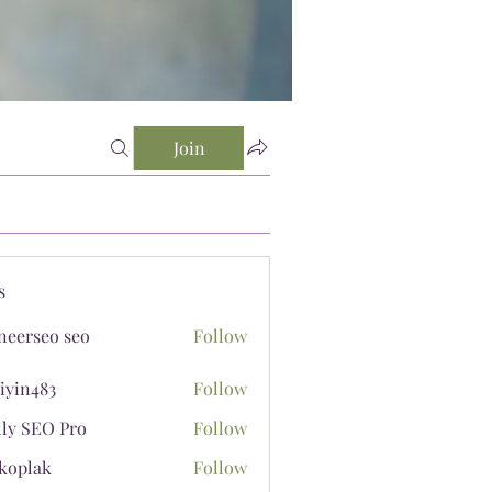
Join
s
neerseo seo
Follow
iyin483
Follow
483
lly SEO Pro
Follow
koplak
Follow
ak