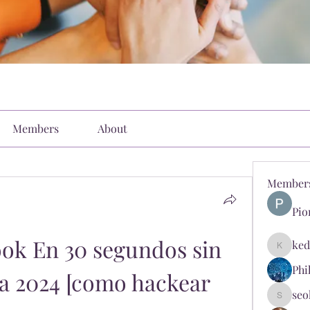
Members
About
Member
Pio
ok En 30 segundos sin 
ked
kediyin
Phi
a 2024 [como hackear 
seo
seokopl