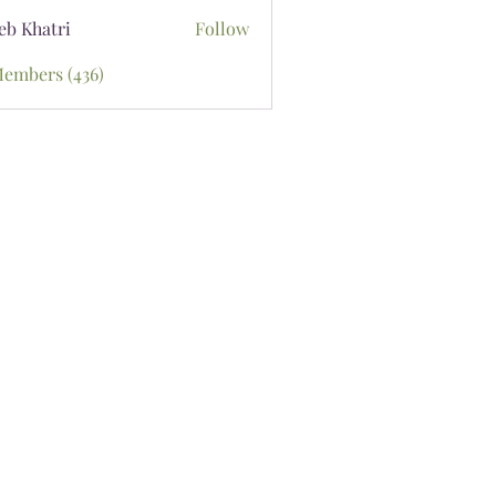
eb Khatri
Follow
Members (436)