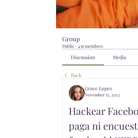
Group
Public
·
436 members
Discussion
Media
Back
Grace Lopez
November 15, 2023
Hackear Facebo
paga ni encuest