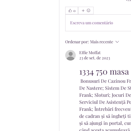
0
Escreva um comentário
Ordenar por:
Mais recente
Effie Moffat
23 de set. de 2023
1334 750 masa
 Bonusuri De Cazinou Frank 2023; Bonus De Bun Venit; Bonus De Ziua 
De Nastere; Sistem De S
Frank; Sloturi; Jocuri De
Serviciul De Asistență P
Frank; Întrebări frecvent
de cadran și să îngheți ti
și să ajungi în portal, c
când acesta acumulează 1