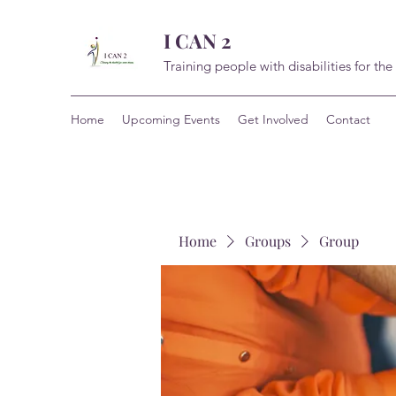
I CAN 2
Training people with disabilities for the
Home
Upcoming Events
Get Involved
Contact
Home
Groups
Group