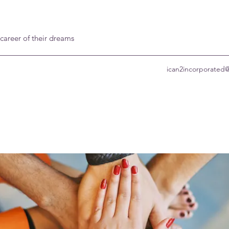
 career of their dreams
ican2incorporated