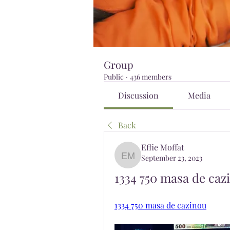
Group
Public
·
436 members
Discussion
Media
Back
Effie Moffat
September 23, 2023
Effie Moffat
1334 750 masa de caz
1334 750 masa de cazinou