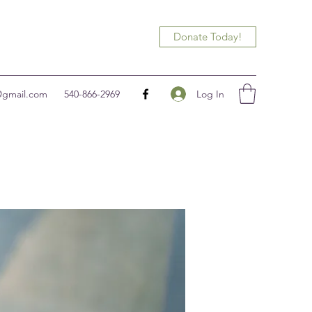
Donate Today!
Log In
@gmail.com
540-866-2969