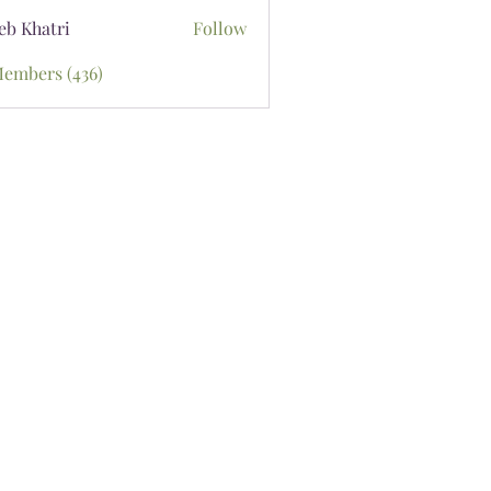
eb Khatri
Follow
Members (436)