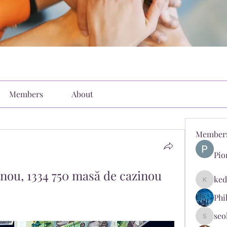
Members
About
Member
Pio
inou, 1334 750 masă de cazinou
ked
kediyin
Phi
seo
seokopl