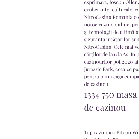
exprimare, Joseph Oller a
exuberanței culturale: c
NitroCasino Romania cola
noroc cazino online, pent
și tehnologii de ultimă o
siguranța jucătorilor sun
NitroCasino. Cele mai vec
cărților de la 6 la As. În 
cazinourilor pot 2020 ai
Jurassic Park, ceea ce po
pentru o întreagă compan
de cazinou.
1334 750 masa 
de cazinou
Top cazinouri BitcoinWi