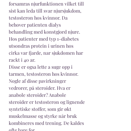
forsamras njurfunktionen vilket till 
sist kan leda till svar njursjukdom, 
testosteron hos kvinnor. Da 
behover patienten dialys 
behandling med konstgjord njure. 
Hos patienter med typ 1-diabetes 
utsondras protein i urinen hos 
cirka var fjarde, nar sjukdomen har 
rackt i 40 ar.
Disse er ogsa lette a suge opp i 
tarmen, testosteron hos kvinnor.
Nogle af disse pavirkninger 
vedrorer, på steroider. Hva er 
anabole steroider? Anabole 
steroider er testosteron og lignende 
syntetiske stoffer, som gir økt 
muskelmasse og styrke når bruk 
kombineres med trening. De kaldes 
ofte bare for 