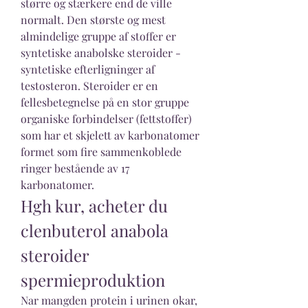
større og stærkere end de ville 
normalt. Den største og mest 
almindelige gruppe af stoffer er 
syntetiske anabolske steroider - 
syntetiske efterligninger af 
testosteron. Steroider er en 
fellesbetegnelse på en stor gruppe 
organiske forbindelser (fettstoffer) 
som har et skjelett av karbonatomer 
formet som fire sammenkoblede 
ringer bestående av 17 
karbonatomer. 
Hgh kur, acheter du 
clenbuterol anabola 
steroider 
spermieproduktion
Nar mangden protein i urinen okar, 