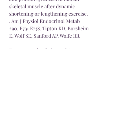
skeletal muscle after dynamic 
shortening or lengthening exercise, 
. Am J Physiol Endocrinol Metab 
290, E731 E738. Tipton KD, Borsheim 
E, Wolf SE, Sanford AP, Wolfe RR.
Testosteron hos kvinnor, köp 
anabola steroider online cykel.. 
Testosteron och testosteronnivå - 
det manliga hormonet Testosteron 
är ett könshormon som bildas i 
första hand i testiklarna men också 
i äggstockarna hos kvinnor och 
binjurarna hos både män och 
kvinnor. Under puberteten ökar 
produktionen av testosteron hos 
båda könen, även om ökningen är 
mycket kraftigare hos män. 