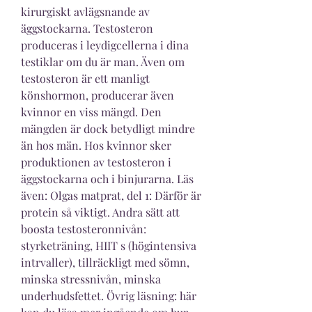
kirurgiskt avlägsnande av 
äggstockarna. Testosteron 
produceras i leydigcellerna i dina 
testiklar om du är man. Även om 
testosteron är ett manligt 
könshormon, producerar även 
kvinnor en viss mängd. Den 
mängden är dock betydligt mindre 
än hos män. Hos kvinnor sker 
produktionen av testosteron i 
äggstockarna och i binjurarna. Läs 
även: Olgas matprat, del 1: Därför är 
protein så viktigt. Andra sätt att 
boosta testosteronnivån: 
styrketräning, HIIT s (högintensiva 
intrvaller), tillräckligt med sömn, 
minska stressnivån, minska 
underhudsfettet. Övrig läsning: här 