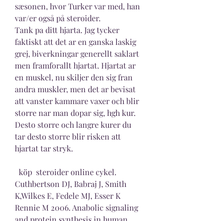
sæsonen, hvor Turker var med, han 
var/er også på steroider. 
Tank pa ditt hjarta. Jag tycker 
faktiskt att det ar en ganska laskig 
grej, biverkningar generellt saklart 
men framforallt hjartat. Hjartat ar 
en muskel, nu skiljer den sig fran 
andra muskler, men det ar bevisat 
att vanster kammare vaxer och blir 
storre nar man dopar sig, hgh kur. 
Desto storre och langre kurer du 
tar desto storre blir risken att 
hjartat tar stryk.
  köp  steroider online cykel.
Cuthbertson DJ, Babraj J, Smith 
K,Wilkes E, Fedele MJ, Esser K 
Rennie M 2006. Anabolic signaling 
and protein synthesis in human 