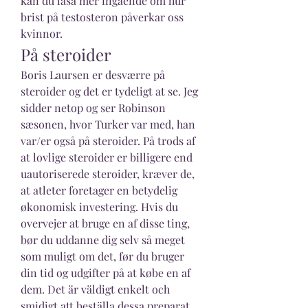
kan du läsa mer ingående om hur 
brist på testosteron påverkar oss 
kvinnor. 
På steroider
Boris Laursen er desværre på 
steroider og det er tydeligt at se. Jeg 
sidder netop og ser Robinson 
sæsonen, hvor Turker var med, han 
var/er også på steroider. På trods af 
at lovlige steroider er billigere end 
uautoriserede steroider, kræver de, 
at atleter foretager en betydelig 
økonomisk investering. Hvis du 
overvejer at bruge en af disse ting, 
bør du uddanne dig selv så meget 
som muligt om det, før du bruger 
din tid og udgifter på at købe en af 
dem. Det är väldigt enkelt och 
smidigt att beställa dessa preparat 