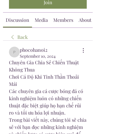
Join
Discussion
Media
Members
About
Back
phocohanoi2
phocohanoi2
September 10, 2024
Chuyên Gia Chia Sẻ Chiến Thuật 
Không Thua
Chơi Cá Độ Khi Tinh Thần Thoải 
Mái
Các chuyên gia cá cược bóng đá có 
kinh nghiệm luôn có những chiến 
thuật đặc biệt giúp họ hạn chế rủi 
ro và tối ưu hóa lợi nhuận.
Trong bài viết này, chúng tôi sẽ chia 
sẻ với bạn đọc những kinh nghiệm 