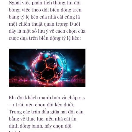
Ngoài việc phân tích thông tin đội 
bóng, việc theo dõi biến động trên 
bảng tỷ lệ kèo của nhà cái cũng là 
một chiến thuật quan trọng. Dưới 
đây là một số lưu ý về cách chọn cửa 
cược dựa trên biến động tỷ lệ kèo:
Khi đội khách mạnh hơn và chấp 0.5 
– 1 trái, nên chọn đội kèo dưới.
Trong các trận đấu giữa hai đội cân 
bằng về thực lực, nếu nhà cái ấn 
định đồng banh, hãy chọn đội 