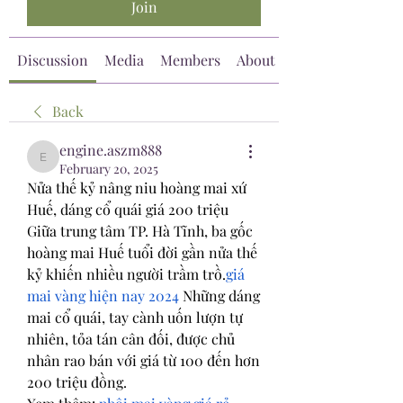
Join
Discussion
Media
Members
About
Back
engine.aszm888
engine.aszm888
February 20, 2025
Nửa thế kỷ nâng niu hoàng mai xứ 
Huế, dáng cổ quái giá 200 triệu
Giữa trung tâm TP. Hà Tĩnh, ba gốc 
hoàng mai Huế tuổi đời gần nửa thế 
kỷ khiến nhiều người trầm trồ.
giá 
mai vàng hiện nay 2024
 Những dáng 
mai cổ quái, tay cành uốn lượn tự 
nhiên, tỏa tán cân đối, được chủ 
nhân rao bán với giá từ 100 đến hơn 
200 triệu đồng.