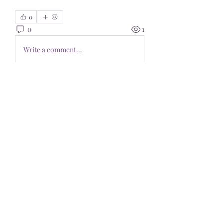
0
0
1
Write a comment...
About
Welcome to the group! You can
connect with other members, ge
...
Read more
Members
Pioneerseo seo
Follow
kediyin483
Follow
kediyin483
Philly SEO Pro
Follow