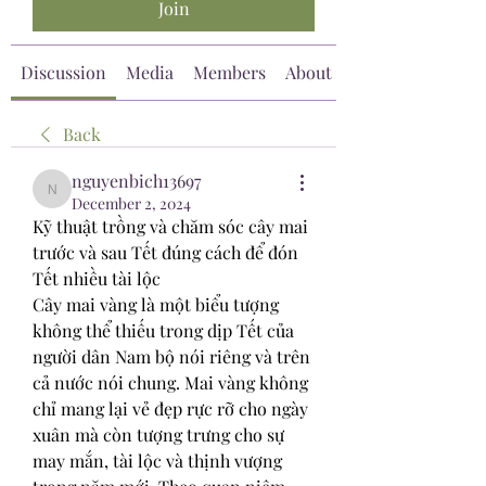
Join
Discussion
Media
Members
About
Back
nguyenbich13697
nguyenbich13697
December 2, 2024
Kỹ thuật trồng và chăm sóc cây mai 
trước và sau Tết đúng cách để đón 
Tết nhiều tài lộc
Cây mai vàng là một biểu tượng 
không thể thiếu trong dịp Tết của 
người dân Nam bộ nói riêng và trên 
cả nước nói chung. Mai vàng không 
chỉ mang lại vẻ đẹp rực rỡ cho ngày 
xuân mà còn tượng trưng cho sự 
may mắn, tài lộc và thịnh vượng 