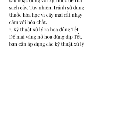
sâu hoặc dùng vòi xịt nước để rửa 
sạch cây. Tuy nhiên, tránh sử dụng 
thuốc hóa học vì cây mai rất nhạy 
cảm với hóa chất.
7. Kỹ thuật xử lý ra hoa đúng Tết
Để mai vàng nở hoa đúng dịp Tết, 
bạn cần áp dụng các kỹ thuật xử lý 
ra hoa như xiết phân, xiết nước và 
lặt bỏ lá. Từ đầu tháng 10 Âm lịch, 
bạn cần kiểm soát lượng phân và 
nước cho cây mai. Đến tháng 12 Âm 
lịch, khi mầm hoa đã lớn và bắt đầu 
xuất hiện vỏ trấu, bạn có thể tuốt lá 
mai để kích thích cây ra hoa đúng 
dịp Tết.
Việc tuốt lá cần được thực hiện 
đúng thời điểm, từ 15 đến 17 tháng 12 
Âm lịch, tùy theo sự phát triển của 
cây và điều kiện thời tiết. Sau khi 