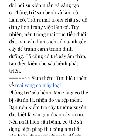
đòi hỏi sự kiên nhẫn và sáng tạo.
6. Phòng trừ sâu bệnh và làm cỏ
Làm cỏ: Trồng mai trong chậu sẽ dễ 
dàng hơn trong việc làm cỏ. Tuy 
nhiên, nếu trồng mai trực tiếp dưới 
đất, bạn cần làm sạch cỏ quanh gốc 
cây để tránh cạnh tranh dinh 
dưỡng. Cỏ cũng có thể gây ẩm thấp, 
tạo điều kiện cho sâu bệnh phát 
triển.
=====>> Xem thêm: Tìm hiểu thêm 
về 
mai vàng có mấy loại
Phòng trừ sâu bệnh: Mai vàng có thể 
bị sâu ăn lá, nhện đỏ và rệp mềm. 
Bạn nên kiểm tra cây thường xuyên, 
đặc biệt là vào giai đoạn cây ra nụ. 
Nếu phát hiện sâu bệnh, có thể sử 
dụng biện pháp thủ công như bắt 