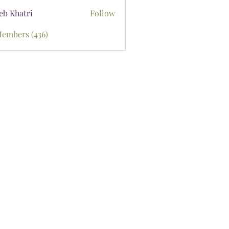
eb Khatri
Follow
Members (436)