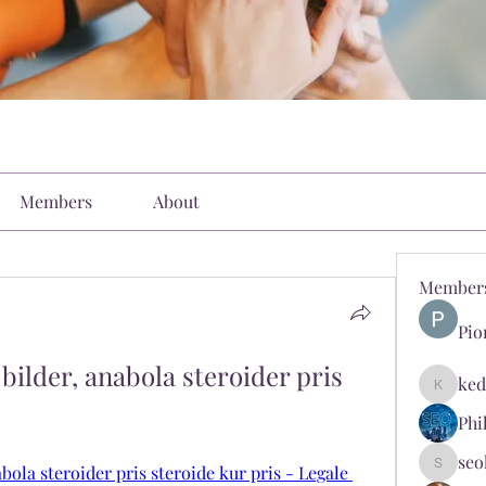
Members
About
Member
Pio
ilder, anabola steroider pris 
ked
kediyin
Phi
seo
ola steroider pris steroide kur pris - Legale 
seokopl