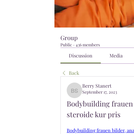
Group
Public
·
436 members
Discussion
Media
Back
Berry Stanert
September 17, 2023
Berry Stanert
Bodybuilding frauen b
steroide kur pris
Bodybuilding frauen bilder, anab