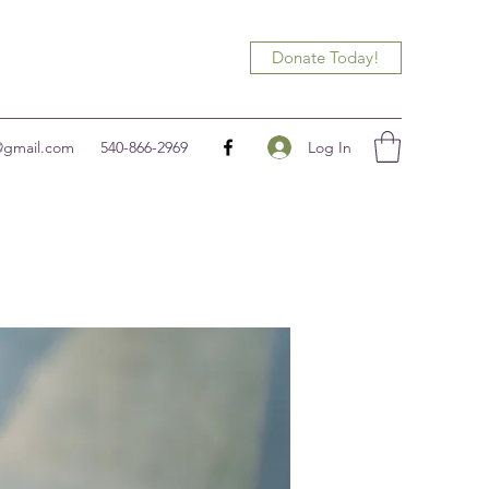
Donate Today!
Log In
@gmail.com
540-866-2969