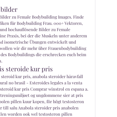
bilder
ilder zu Female Bodybuilding Images. Finde 
iken für Bodybuilding Frau. 000+ Vektoren, 
und hochauflösende Bilder zu Female 
ine Praxis, bei der die Muskeln unter anderem 
nd isometrische Übungen entwickelt und 
 wollen wir dir mehr über Frauenbodybuilding 
des Bodybuildings die erschrecken euch beim 
. 
s steroide kur pris
al no brasil - Esteroides legales a la venta 
teroid kur pris Comprar winstrol en espana a. 
treningsmiljøet og ungdommene sier at pris 
bolen pillen kuur kopen, för högt testosteron 
till salu Anabola steroider pris anabolen 
llen worden ook wel testosteron pillen 