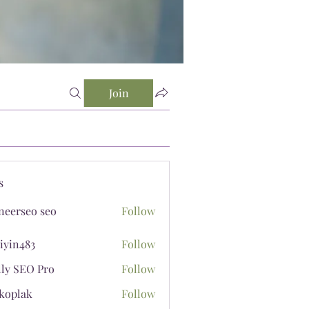
Join
s
neerseo seo
Follow
iyin483
Follow
483
lly SEO Pro
Follow
koplak
Follow
ak