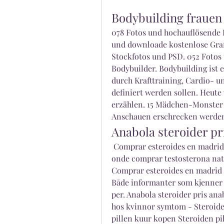
Bodybuilding frauen 
078 Fotos und hochauflösende B
und downloade kostenlose Graf
Stockfotos und PSD. 052 Fotos 
Bodybuilder. Bodybuilding ist e
durch Krafttraining, Cardio- u
definiert werden sollen. Heute
erzählen. 15 Mädchen-Monster 
Anschauen erschrecken werden
Anabola steroider pri
 Comprar esteroides en madrid steroid kur pris, anabola steroider håravfall 
onde comprar testosterona natur
Comprar esteroides en madrid s
Både informanter som kjenner 
per. Anabola steroider pris ana
hos kvinnor symtom - Steroider 
pillen kuur kopen Steroiden pi