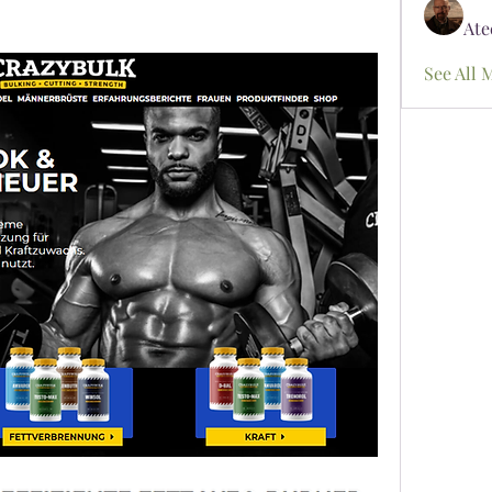
Ate
See All 